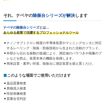
それ、ナベヤの
除振台シリーズが解決
します
ナベヤの除振台シリーズ
とは…
あらゆる産業で活躍するプロフェッショナルツール
ナノ／サブミクロン精度の半導体装置やマシニングセンタに対応
するレベリング・除振・防振技術から生まれた信頼のブランド。
外部から伝わる振動の低減により、測定値のバラつきや画像のブ
レなどを防止。装置本来の機能を発揮します。
簡単設置・素早い対策。除振台に測定装置を据え置くだけ。
このような場面でご使用いただけます
薬品質量検査
異物混入検査
性状画像検査
質量合否判定