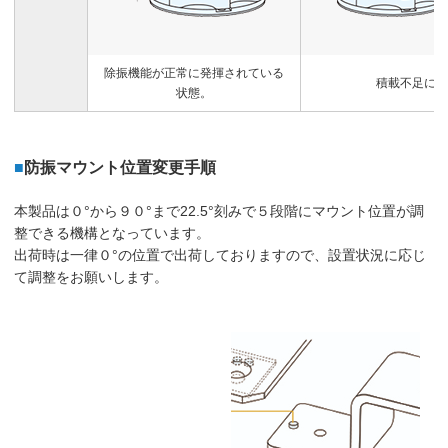
除振機能が正常に発揮されている
積載不足によ
状態。
■
防振マウント位置変更手順
本製品は０°から９０°まで22.5°刻みで５段階にマウント位置が調
整できる機構となっています。
出荷時は一律０°の位置で出荷しておりますので、設置状況に応じ
て調整をお願いします。