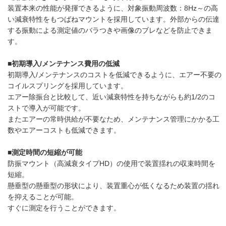
装置本来の性能が発揮できるように、対象振動周波数：8Hz～の高
い減衰特性をもつばねマウントを採用しています。外部からの伝達
する振動による測定値のバラつきや画像のブレなどを防止できま
す。
■初期導入/メンテナンス費用の低減
初期導入/メンテナンスのコストを低減できるように、エアー不要の
コイルスプリングを採用しています。
エアー除振台と比較して、近い減衰特性を持ちながらも約1/2のコ
ストで導入が可能です。
またエアーの常時供給が不要なため、メンテナンス管理にかかる工
数やエアーコストも低減できます。
■測定時間の短縮が可能
防振マウント（高減衰タイプHD）の使用で装置揺れの収束時間を
短縮。
懸垂型の懸垂型の形状により、装置重心が低くなるため装置の揺れ
を抑えることが可能。
すぐに測定を行うことができます。