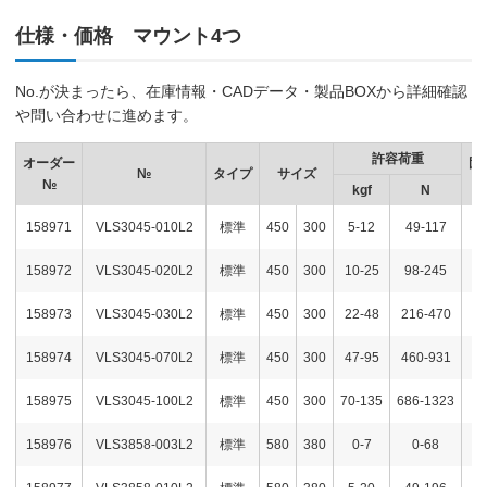
仕様・価格 マウント4つ
No.が決まったら、在庫情報・CADデータ・製品BOXから詳細確認
や問い合わせに進めます。
許容荷重
オーダー
固
№
タイプ
サイズ
№
kgf
N
158971
VLS3045-010L2
標準
450
300
5-12
49-117
158972
VLS3045-020L2
標準
450
300
10-25
98-245
158973
VLS3045-030L2
標準
450
300
22-48
216-470
158974
VLS3045-070L2
標準
450
300
47-95
460-931
158975
VLS3045-100L2
標準
450
300
70-135
686-1323
158976
VLS3858-003L2
標準
580
380
0-7
0-68