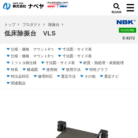
製品検索
トップ
プロダクト
除振台
低床除振台 VLS
E-9272
仕様・価格 マウント4つ
寸法図・サイズ表
仕様・価格 マウント6つ
寸法図・サイズ表
ミツトヨ様仕様
寸法図・サイズ表
材質・熱処理・表面処理
特長
構成図
使用例
使用方法
特性グラフ
特注品対応
修理対応
選定方法
その他
選定ナビ
関連製品