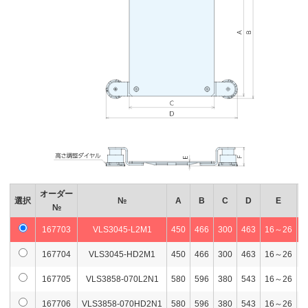
オーダー
選択
№
A
B
C
D
E
№
167703
VLS3045-L2M1
450
466
300
463
16～26
6
167704
VLS3045-HD2M1
450
466
300
463
16～26
6
167705
VLS3858-070L2N1
580
596
380
543
16～26
6
167706
VLS3858-070HD2N1
580
596
380
543
16～26
6