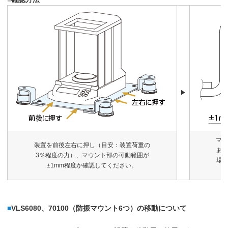
▶
マウ
装置を前後左右に押し（目安：装置荷重の
あ
3％程度の力）、マウント部の可動範囲が
場
±1mm程度か確認してください。
■
VLS6080、70100（防振マウント6つ）の移動について