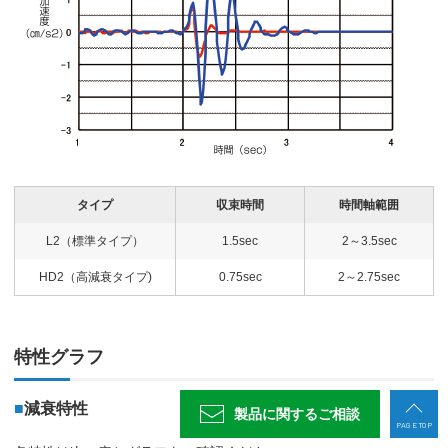
タイプ
収束時間
時間軸範囲
L2（標準タイプ）
1.5sec
2～3.5sec
HD2（高減衰タイプ)
0.75sec
2～2.75sec
特性グラフ
■
減衰特性
製品に関する
ご相談
PAGE TOP