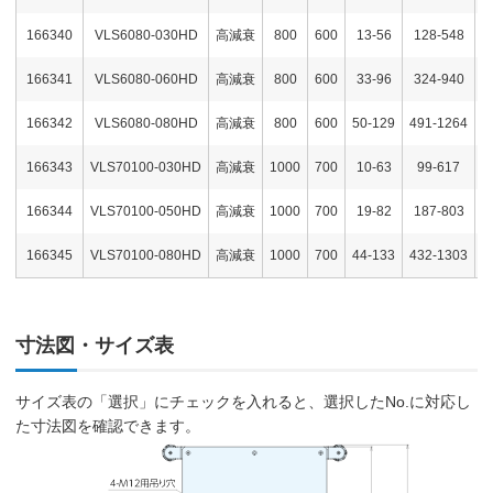
166340
VLS6080-030HD
高減衰
800
600
13-56
128-548
166341
VLS6080-060HD
高減衰
800
600
33-96
324-940
166342
VLS6080-080HD
高減衰
800
600
50-129
491-1264
166343
VLS70100-030HD
高減衰
1000
700
10-63
99-617
166344
VLS70100-050HD
高減衰
1000
700
19-82
187-803
166345
VLS70100-080HD
高減衰
1000
700
44-133
432-1303
寸法図・サイズ表
サイズ表の「選択」にチェックを入れると、選択したNo.に対応し
た寸法図を確認できます。