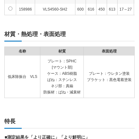
158986
VLS4560-SH2
600
616
450
613
17～27
6
材質・熱処理・表面処理
名称
材質
表面処理
プレート：SPHC
[マウント部]
ケース：ABS樹脂
プレート：ウレタン塗装
低床除振台 VLS
ばね：ステンレス
ブラケット：黒色電着塗装
ネジ部：真鍮
防振材：ばね・減衰材
特長
■測定結果を「より正確に」「より鮮明に」