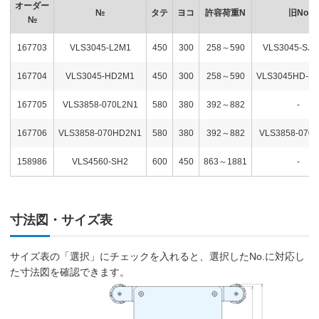
オーダー
№
タテ
ヨコ
許容荷重N
旧No
№
167703
VLS3045-L2M1
450
300
258～590
VLS3045-SJ4
167704
VLS3045-HD2M1
450
300
258～590
VLS3045HD-SJ
167705
VLS3858-070L2N1
580
380
392～882
-
167706
VLS3858-070HD2N1
580
380
392～882
VLS3858-070
158986
VLS4560-SH2
600
450
863～1881
-
寸法図・サイズ表
サイズ表の「選択」にチェックを入れると、選択したNo.に対応し
た寸法図を確認できます。