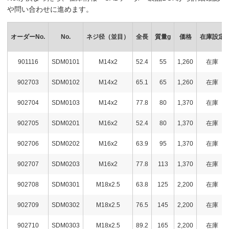
や問い合わせに進めます。
オーダーNo.
No.
ネジ径（並目）
全長
質量g
価格
在庫設定
901116
SDM0101
M14x2
52.4
55
1,260
在庫
902703
SDM0102
M14x2
65.1
65
1,260
在庫
902704
SDM0103
M14x2
77.8
80
1,370
在庫
902705
SDM0201
M16x2
52.4
80
1,370
在庫
902706
SDM0202
M16x2
63.9
95
1,370
在庫
902707
SDM0203
M16x2
77.8
113
1,370
在庫
902708
SDM0301
M18x2.5
63.8
125
2,200
在庫
902709
SDM0302
M18x2.5
76.5
145
2,200
在庫
902710
SDM0303
M18x2.5
89.2
165
2,200
在庫