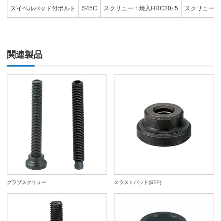
スイベルパッド付ボルト
S45C
スクリュー：焼入HRC30±5
スクリュー：
関連製品
グラブスクリュー
スラストパッド(STP)