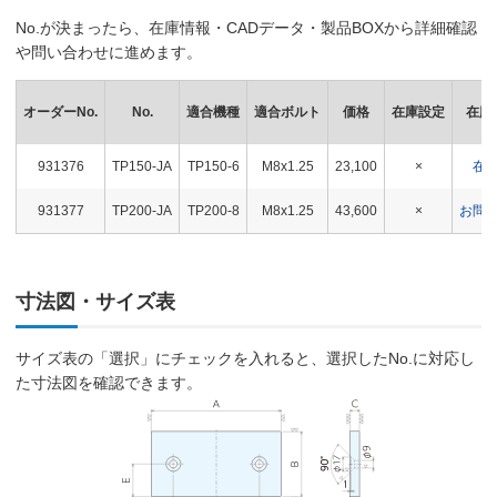
No.が決まったら、在庫情報・CADデータ・製品BOXから詳細確認
や問い合わせに進めます。
オーダーNo.
No.
適合機種
適合ボルト
価格
在庫設定
在庫
931376
TP150-JA
TP150-6
M8x1.25
23,100
×
在
931377
TP200-JA
TP200-8
M8x1.25
43,600
×
お問
寸法図・サイズ表
サイズ表の「選択」にチェックを入れると、選択したNo.に対応し
た寸法図を確認できます。