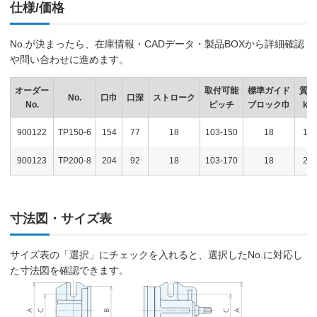
仕様/価格
No.が決まったら、在庫情報・CADデータ・製品BOXから詳細確認
や問い合わせに進めます。
オーダー
取付可能
標準ガイド
質量
No.
口巾
口深
ストローク
No.
ピッチ
ブロック巾
kg
900122
TP150-6
154
77
18
103-150
18
13
900123
TP200-8
204
92
18
103-170
18
20
寸法図・サイズ表
サイズ表の「選択」にチェックを入れると、選択したNo.に対応し
た寸法図を確認できます。