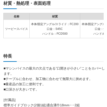
材質・熱処理・表面処理
名称
材質
本体/固定アングル/スライド：FC200
本体/固定アングル/
ツーピースバイス
口金：S45C
口金：焼入
ハンドル：FCD500
ハンドル：焼
特長
■マシンバイスの最大の欠点である”口開きが小さい”ことをカバーし
ます。
■テーブルに合わせ、加工物に合わせて無限大に挟めます。
■量産品の加工に便利です。
■口深さが大きいです。
[付属品]
標準ガイドブロック(2個1組)適合溝巾18mm･･･2組