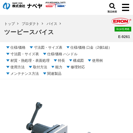
製品検索
トップ
プロダクト
バイス
ツーピースバイス
E-9261
仕様/価格
寸法図・サイズ表
仕様/価格 口金（2個1組）
寸法図・サイズ表
仕様/価格 ハンドル
材質・熱処理・表面処理
特長
構成図
使用例
使用方法
取付方法
能力
修理対応
メンテナンス方法
関連製品