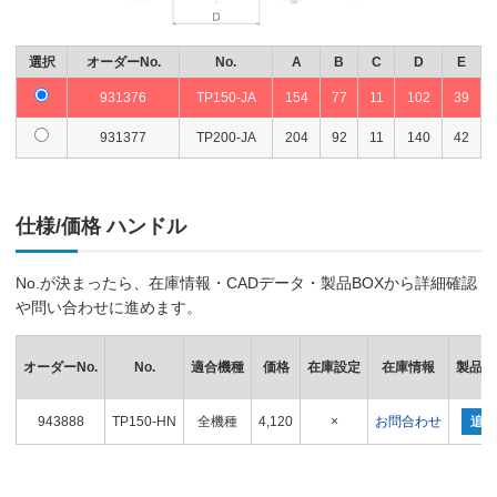
選択
オーダーNo.
No.
A
B
C
D
E
931376
TP150-JA
154
77
11
102
39
931377
TP200-JA
204
92
11
140
42
仕様/価格 ハンドル
No.が決まったら、在庫情報・CADデータ・製品BOXから詳細確認
や問い合わせに進めます。
オーダーNo.
No.
適合機種
価格
在庫設定
在庫情報
製品B
943888
TP150-HN
全機種
4,120
×
お問合わせ
追加