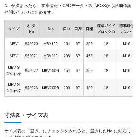
No.が決まったら、在庫情報・CADデータ・製品BOXから詳細確認
や問い合わせに進めます。
オ-ダ-
標準ガイド
標準取付
タイプ
No.
口巾
口深
口開
No
ブロック巾
ボルト
MBV
952070
MBV150
154
67
350
18
M16
MBV
952071
MBV200
206
67
450
18
M16
MBV-G
952072
MBV150G
154
67
350
18
M16
並列仕様
MBV-G
952073
MBV200G
206
67
450
18
M16
並列仕様
寸法図・サイズ表
サイズ表の「選択」にチェックを入れると、選択したNo.に対応し