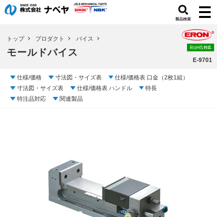
製品検索
トップ
プロダクト
バイス
モールドバイス
E-9701
仕様/価格
寸法図・サイズ表
仕様/価格表 口金（2枚1組）
寸法図・サイズ表
仕様/価格表 ハンドル
特長
特注品対応
関連製品