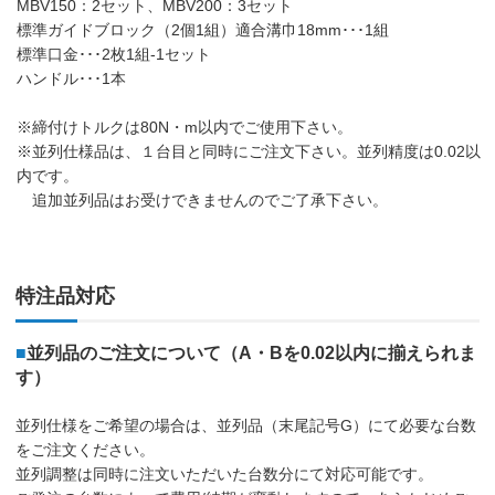
MBV150：2セット、MBV200：3セット
標準ガイドブロック（2個1組）適合溝巾18mm･･･1組
標準口金･･･2枚1組-1セット
ハンドル･･･1本
※締付けトルクは80N・m以内でご使用下さい。
※並列仕様品は、１台目と同時にご注文下さい。並列精度は0.02以
内です。
追加並列品はお受けできませんのでご了承下さい。
特注品対応
■
並列品のご注文について（A・Bを0.02以内に揃えられま
す）
並列仕様をご希望の場合は、並列品（末尾記号G）にて必要な台数
をご注文ください。
並列調整は同時に注文いただいた台数分にて対応可能です。