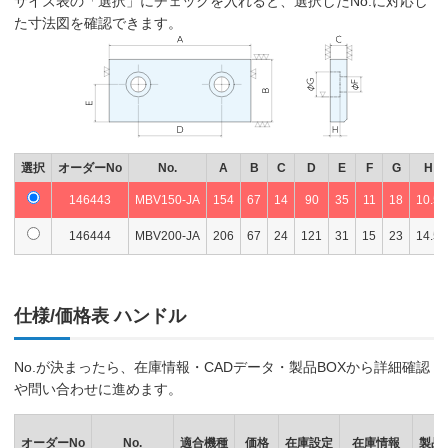
サイズ表の「選択」にチェックを入れると、選択したNo.に対応し
た寸法図を確認できます。
選択
オーダーNo
No.
A
B
C
D
E
F
G
H
146443
MBV150-JA
154
67
14
90
35
11
18
10.5
146444
MBV200-JA
206
67
24
121
31
15
23
14.5
仕様/価格表 ハンドル
No.が決まったら、在庫情報・CADデータ・製品BOXから詳細確認
や問い合わせに進めます。
オーダーNo
No.
適合機種
価格
在庫設定
在庫情報
製品