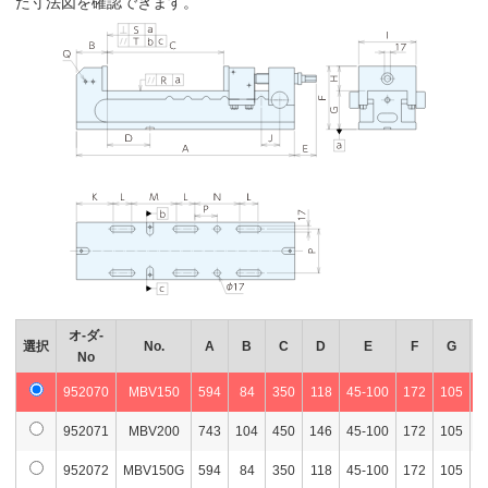
た寸法図を確認できます。
オ-ダ-
選択
No.
A
B
C
D
E
F
G
No
952070
MBV150
594
84
350
118
45-100
172
105
6
952071
MBV200
743
104
450
146
45-100
172
105
6
952072
MBV150G
594
84
350
118
45-100
172
105
6