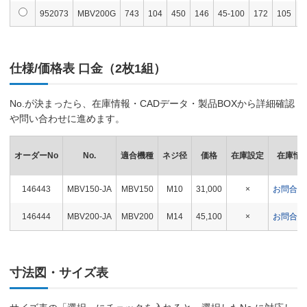
952073
MBV200G
743
104
450
146
45-100
172
105
6
仕様/価格表 口金（2枚1組）
No.が決まったら、在庫情報・CADデータ・製品BOXから詳細確認
や問い合わせに進めます。
オーダーNo
No.
適合機種
ネジ径
価格
在庫設定
在庫情
146443
MBV150-JA
MBV150
M10
31,000
×
お問合わ
146444
MBV200-JA
MBV200
M14
45,100
×
お問合わ
寸法図・サイズ表