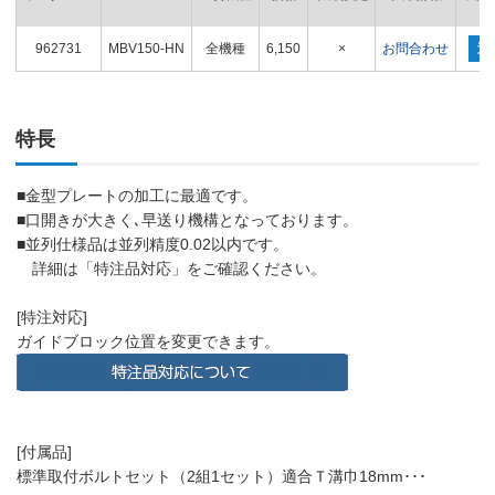
962731
MBV150-HN
全機種
6,150
×
お問合わせ
追
特長
■金型プレートの加工に最適です。
■口開きが大きく､早送り機構となっております。
■並列仕様品は並列精度0.02以内です。
詳細は「特注品対応」をご確認ください。
[特注対応]
ガイドブロック位置を変更できます。
[付属品]
標準取付ボルトセット（2組1セット）適合Ｔ溝巾18mm･･･