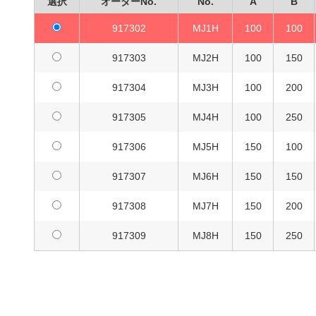
選択
オーダーNo.
No.
A
B
917302
MJ1H
100
100
917303
MJ2H
100
150
917304
MJ3H
100
200
917305
MJ4H
100
250
917306
MJ5H
150
100
917307
MJ6H
150
150
917308
MJ7H
150
200
917309
MJ8H
150
250