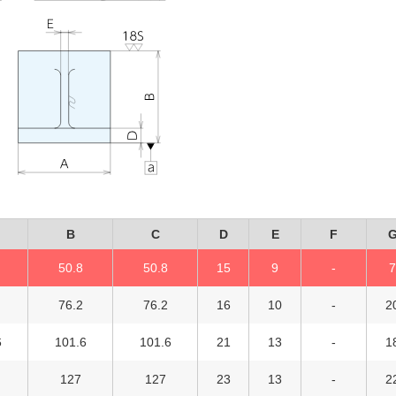
B
C
D
E
F
50.8
50.8
15
9
-
76.2
76.2
16
10
-
2
6
101.6
101.6
21
13
-
1
127
127
23
13
-
2