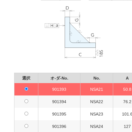
選択
オ-ダ-No.
No.
A
901393
NSA21
50.8
901394
NSA22
76.2
901395
NSA23
101.
901396
NSA24
127