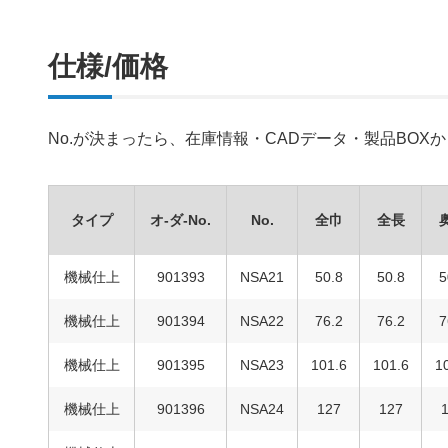
仕様/価格
No.が決まったら、在庫情報・CADデータ・製品BO
タイプ
オ-ダ-No.
No.
全巾
全長
機械仕上
901393
NSA21
50.8
50.8
5
機械仕上
901394
NSA22
76.2
76.2
7
機械仕上
901395
NSA23
101.6
101.6
1
機械仕上
901396
NSA24
127
127