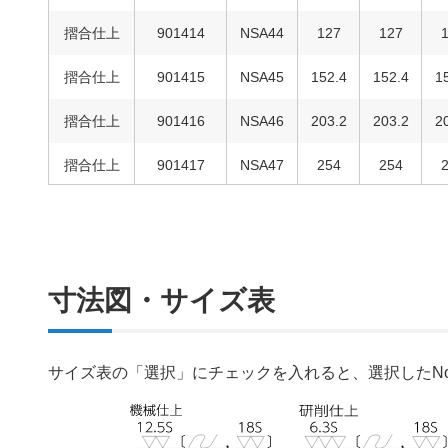
摺合仕上
901414
NSA44
127
127
摺合仕上
901415
NSA45
152.4
152.4
1
摺合仕上
901416
NSA46
203.2
203.2
2
摺合仕上
901417
NSA47
254
254
摺合仕上
901418
NSA48
304.8
304.8
3
摺合仕上
900110
NSA49
406.4
406.4
4
寸法図・サイズ表
摺合仕上
900112
NSA50
508
508
サイズ表の「選択」にチェックを入れると、選択したN