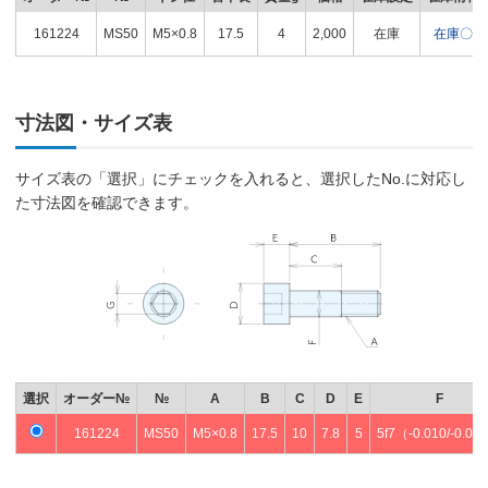
161224
MS50
M5×0.8
17.5
4
2,000
在庫
在庫〇
寸法図・サイズ表
サイズ表の「選択」にチェックを入れると、選択したNo.に対応し
た寸法図を確認できます。
選択
オーダー№
№
A
B
C
D
E
F
161224
MS50
M5×0.8
17.5
10
7.8
5
5f7（-0.010/-0.02