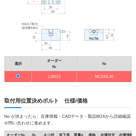
オーダー
選択
№
№
136012
MCZ40L30
取付用位置決めボルト 仕様/価格
No.が決まったら、在庫情報・CADデータ・製品BOXから詳細確認
や問い合わせに進めます。
オーダー№
№
ネジ径
首下長
質量g
価格
在庫設定
在庫情報