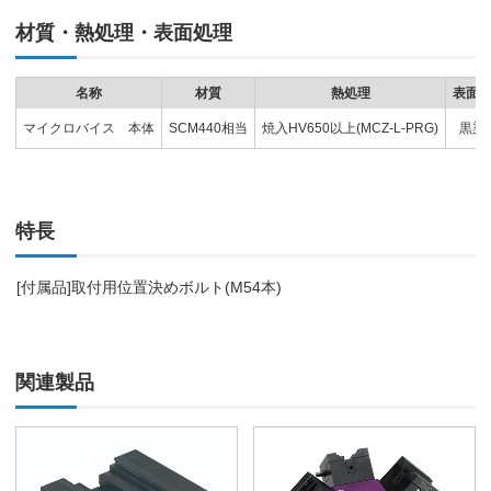
材質・熱処理・表面処理
名称
材質
熱処理
表面
マイクロバイス 本体
SCM440相当
焼入HV650以上(MCZ-L-PRG)
黒染
特長
[付属品]取付用位置決めボルト(M54本)
関連製品