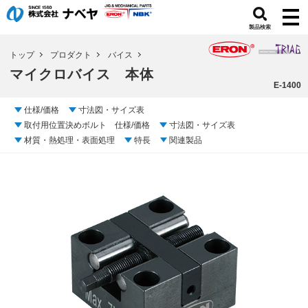
製品検索
トップ
プロダクト
バイス
マイクロバイス 本体
E-1400
仕様/価格
寸法図・サイズ表
取付用位置決めボルト 仕様/価格
寸法図・サイズ表
材質・熱処理・表面処理
特長
関連製品