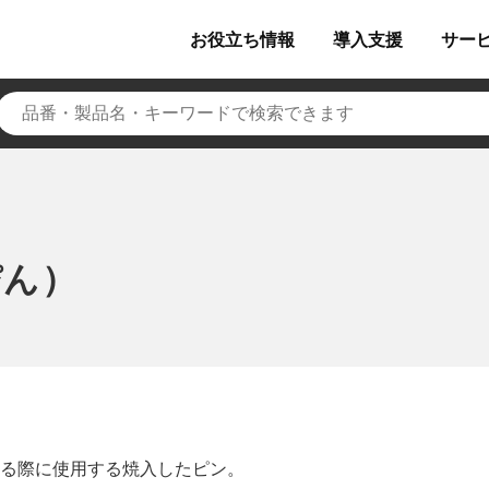
お役立ち
情報
導入
支援
サー
ぴん）
る際に使用する焼入したピン。