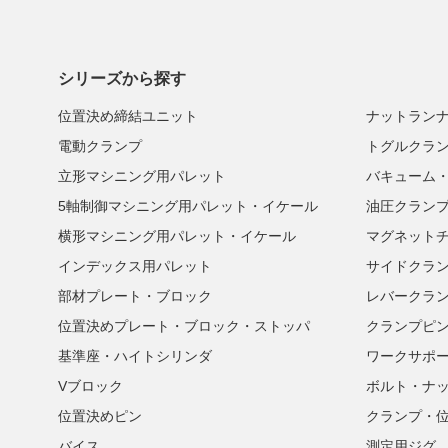
シリーズから探す
位置決め締結ユニット
ナットラン
電動クランプ
トグルクラ
立形マシニング用パレット
バキューム
5軸制御マシニング用パレット・イケール
油圧クラン
横形マシニング用パレット・イケール
マグネット
インデックス用パレット
サイドクラ
部材プレート・ブロック
レバークラ
位置決めプレート・ブロック・ストッパ
クランプピ
基準座・ハイトシリンダ
ワークサポ
Vブロック
ボルト・ナ
位置決めピン
クランプ・
バイス
測定用ジグ