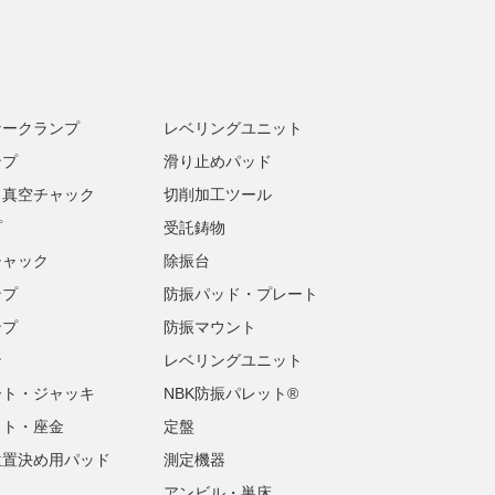
ナークランプ
レベリングユニット
ンプ
滑り止めパッド
・真空チャック
切削加工ツール
プ
受託鋳物
チャック
除振台
ンプ
防振パッド・プレート
ンプ
防振マウント
ン
レベリングユニット
ート・ジャッキ
NBK防振パレット®
ット・座金
定盤
位置決め用パッド
測定機器
アンビル・巣床