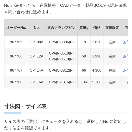
No.が決まったら、在庫情報・CADデータ・製品BOXから詳細確認
や問い合わせに進めます。
オーダーNo.
No.
適合クランプピン
質量g
価格
在庫設定
在庫
967765
CPT08A
CPA(P)0306(P)
19
3,620
在庫
お問
CPA(P)0510(P)
967766
CPT12A
50
3,990
在庫
お問
CPA(P)0610(P)
967767
CPT14A
CPA(S)0812(P)
66
4,360
在庫
お問
967768
CPT16A
CPA(S)1016(P)
106
5,100
在庫
在
寸法図・サイズ表
サイズ表の「選択」にチェックを入れると、選択したNo.に対応し
た寸法図を確認できます。