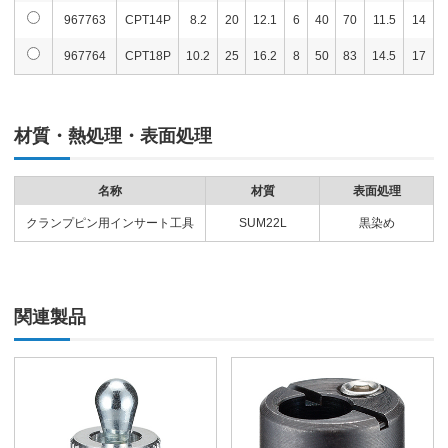
967763
CPT14P
8.2
20
12.1
6
40
70
11.5
14
967764
CPT18P
10.2
25
16.2
8
50
83
14.5
17
材質・熱処理・表面処理
名称
材質
表面処理
クランプピン用インサート工具
SUM22L
黒染め
関連製品