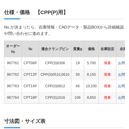
仕様・価格 【CPP(P)用】
No.が決まったら、在庫情報・CADデータ・製品BOXから詳細確認
や問い合わせに進めます。
オーダー
№
適合クランプピン
質量g
価格
在庫設定
在庫
№
967761
CPT06P
CPP(S)0306
19
5,700
廃番
お問合
967762
CPT12P
CPP(S)0510,0610
50
8,150
廃番
お問合
967763
CPT14P
CPP(S)0812
66
10,100
廃番
お問合
967764
CPT18P
CPP(S)1016
106
8,650
廃番
お問合
寸法図・サイズ表