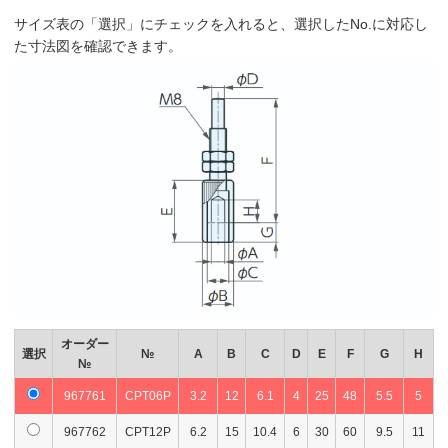
サイズ表の「選択」にチェックを入れると、選択したNo.に対応し
た寸法図を確認できます。
オーダー
選択
№
A
B
C
D
E
F
G
H
№
967761
CPT06P
3.2
12
6.1
4
25
48
5.5
5
967762
CPT12P
6.2
15
10.4
6
30
60
9.5
11