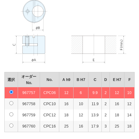
オーダー
選択
No.
A h9
B H7
C
D
E H7
F
No.
967757
CPC06
12
6
9.9
2
12
10
967758
CPC10
16
10
11.9
2
16
12
967759
CPC12
18
12
13.9
2
18
14
967760
CPC16
25
16
17.9
3
25
18