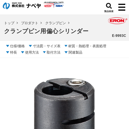
製品検索
トップ
プロダクト
クランプピン
クランプピン用偏心シリンダー
E-9993C
仕様/価格
寸法図・サイズ表
材質・熱処理・表面処理
特長
使用方法
取付方法
関連製品