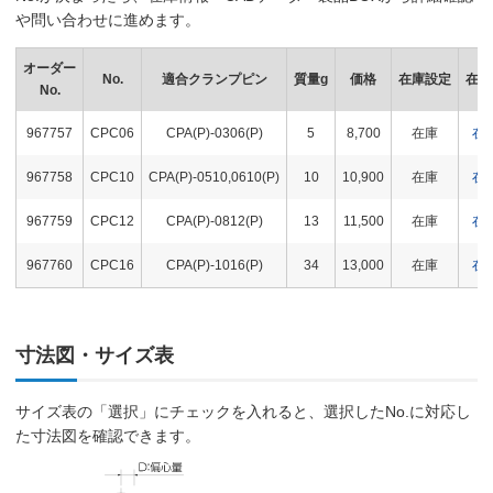
や問い合わせに進めます。
オーダー
No.
適合クランプピン
質量g
価格
在庫設定
在庫
No.
967757
CPC06
CPA(P)-0306(P)
5
8,700
在庫
在
967758
CPC10
CPA(P)-0510,0610(P)
10
10,900
在庫
在
967759
CPC12
CPA(P)-0812(P)
13
11,500
在庫
在
967760
CPC16
CPA(P)-1016(P)
34
13,000
在庫
在
寸法図・サイズ表
サイズ表の「選択」にチェックを入れると、選択したNo.に対応し
た寸法図を確認できます。