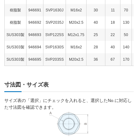
樹脂製
946691
SVP1630J
M16x2
30
11
70
2,
樹脂製
946692
SVP2035J
M20x2.5
40
18
130
2,
SUS303製
946693
SVP1225S
M12x1.75
25
22
50
3,
SUS303製
946694
SVP1630S
M16x2
28
40
140
4,
SUS303製
946695
SVP2035S
M20x2.5
36
67
170
4,
寸法図・サイズ表
サイズ表の「選択」にチェックを入れると、選択したNo.に対応し
た寸法図を確認できます。