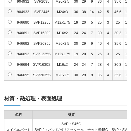
904932
SVP2035
M20x2.5
30
29
9
36
4
35.6
18°
904933
SVP2445
M24x3
36
38
14
42
5
45.6
18°
946690
SVP1225J
M12x1.75
19
20
5
25
3
25
18°
946691
SVP1630J
M16x2
24
24
7
30
4
30.3
18°
946692
SVP2035J
M20x2.5
30
29
9
40
4
35.6
18°
946693
SVP1225S
M12x1.75
19
20
5
25
3
25
18°
946694
SVP1630S
M16x2
24
24
7
28
4
30.3
18°
946695
SVP2035S
M20x2.5
30
29
9
36
4
35.6
18°
材質・熱処理・表面処理
名称
材質
熱
SVP：S45C
スイベルパッド
SVP-J：パッド/ポリアセタール、ナット/S45C
SVP・SV