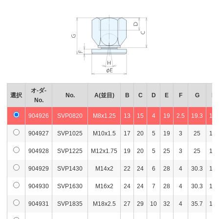
オ-ダ-
選択
No.
A(並目)
B
C
D
E
F
G
H
No.
904926
SVP0820
M8x1.25
13
15
4
19
2.5
19.3
18°
904927
SVP1025
M10x1.5
17
20
5
19
3
25
18°
904928
SVP1225
M12x1.75
19
20
5
25
3
25
18°
904929
SVP1430
M14x2
22
24
6
28
4
30.3
18°
904930
SVP1630
M16x2
24
24
7
28
4
30.3
18°
904931
SVP1835
M18x2.5
27
29
10
32
4
35.7
18°