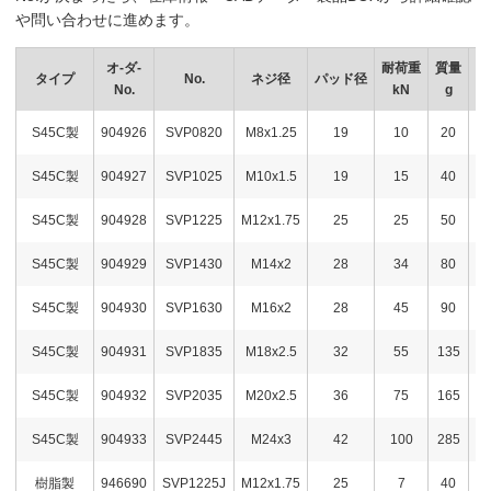
や問い合わせに進めます。
オ-ダ-
耐荷重
質量
タイプ
No.
ネジ径
パッド径
No.
kN
g
S45C製
904926
SVP0820
M8x1.25
19
10
20
1,
S45C製
904927
SVP1025
M10x1.5
19
15
40
1,
S45C製
904928
SVP1225
M12x1.75
25
25
50
1,
S45C製
904929
SVP1430
M14x2
28
34
80
1,
S45C製
904930
SVP1630
M16x2
28
45
90
1,
S45C製
904931
SVP1835
M18x2.5
32
55
135
1,
S45C製
904932
SVP2035
M20x2.5
36
75
165
1,
S45C製
904933
SVP2445
M24x3
42
100
285
3,
樹脂製
946690
SVP1225J
M12x1.75
25
7
40
2,