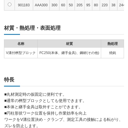
901183
AAA300
300
60
50
205
95
80
220
38
244
材質・熱処理・表面処理
名称
材質
熱処理
V溝付桝型ブロック
FC250(本体、継手金具)、鋼材(その他)
焼鈍
特長
■丸材測定時の仮固定に便利です。
■通常の桝型ブロックとしても使用できます。
■本体と継手金具は取外すことができます。
■円柱形状ワーク位置を保持し作業効率を向上
ワークをV溝位置決め・クランプ、測定工具の接触による転がり、
ズレを防止します。