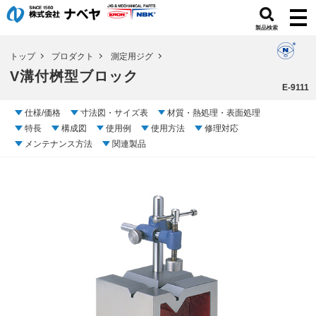
製品検索
トップ
プロダクト
測定用ジグ
V溝付桝型ブロック
E-9111
仕様/価格
寸法図・サイズ表
材質・熱処理・表面処理
特長
構成図
使用例
使用方法
修理対応
メンテナンス方法
関連製品