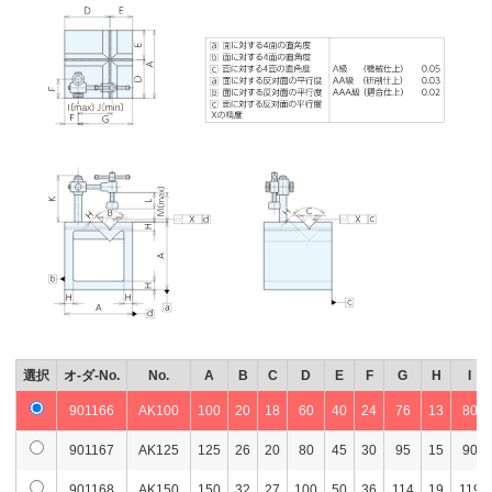
選択
オ-ダ-No.
No.
A
B
C
D
E
F
G
H
I
901166
AK100
100
20
18
60
40
24
76
13
80
901167
AK125
125
26
20
80
45
30
95
15
90
901168
AK150
150
32
27
100
50
36
114
19
119