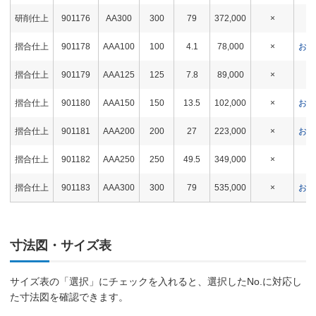
研削仕上
901176
AA300
300
79
372,000
×
在
摺合仕上
901178
AAA100
100
4.1
78,000
×
お問
摺合仕上
901179
AAA125
125
7.8
89,000
×
在
摺合仕上
901180
AAA150
150
13.5
102,000
×
お問
摺合仕上
901181
AAA200
200
27
223,000
×
お問
摺合仕上
901182
AAA250
250
49.5
349,000
×
在
摺合仕上
901183
AAA300
300
79
535,000
×
お問
寸法図・サイズ表
サイズ表の「選択」にチェックを入れると、選択したNo.に対応し
た寸法図を確認できます。