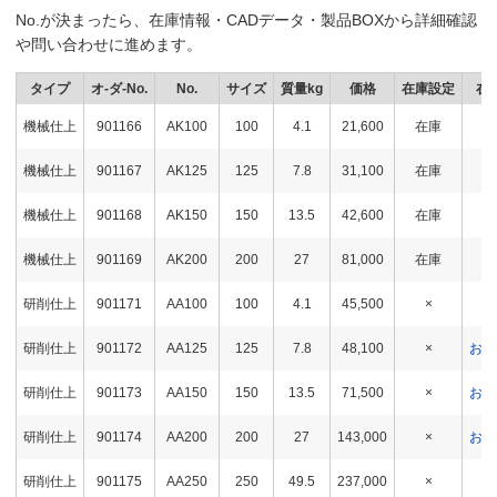
No.が決まったら、在庫情報・CADデータ・製品BOXから詳細確認
や問い合わせに進めます。
タイプ
オ-ダ-No.
No.
サイズ
質量kg
価格
在庫設定
在
機械仕上
901166
AK100
100
4.1
21,600
在庫
在
機械仕上
901167
AK125
125
7.8
31,100
在庫
在
機械仕上
901168
AK150
150
13.5
42,600
在庫
在
機械仕上
901169
AK200
200
27
81,000
在庫
在
研削仕上
901171
AA100
100
4.1
45,500
×
在
研削仕上
901172
AA125
125
7.8
48,100
×
お問
研削仕上
901173
AA150
150
13.5
71,500
×
お問
研削仕上
901174
AA200
200
27
143,000
×
お問
研削仕上
901175
AA250
250
49.5
237,000
×
在