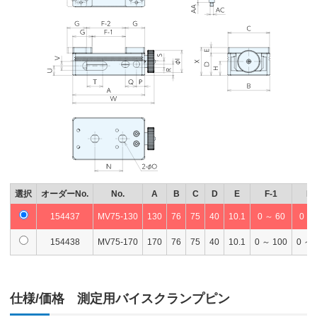
選択
オーダーNo.
No.
A
B
C
D
E
F-1
F-
154437
MV75-130
130
76
75
40
10.1
0 ～ 60
0 ～
154438
MV75-170
170
76
75
40
10.1
0 ～ 100
0 ～ 
仕様/価格 測定用バイスクランプピン