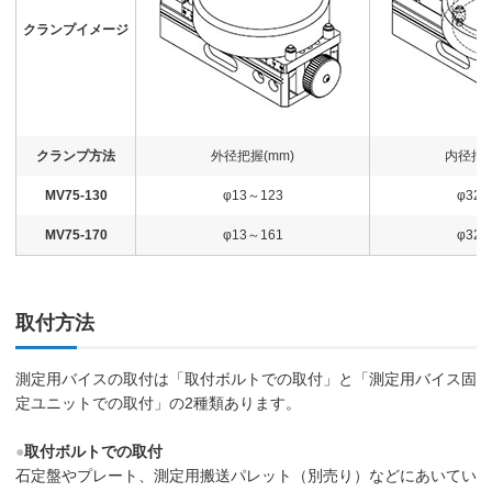
クランプイメージ
クランプ方法
外径把握(mm)
内径把握
MV75-130
φ13～123
φ32～
MV75-170
φ13～161
φ32～
取付方法
測定用バイスの取付は「取付ボルトでの取付」と「測定用バイス固
定ユニットでの取付」の2種類あります。
●
取付ボルトでの取付
石定盤やプレート、測定用搬送パレット（別売り）などにあいてい