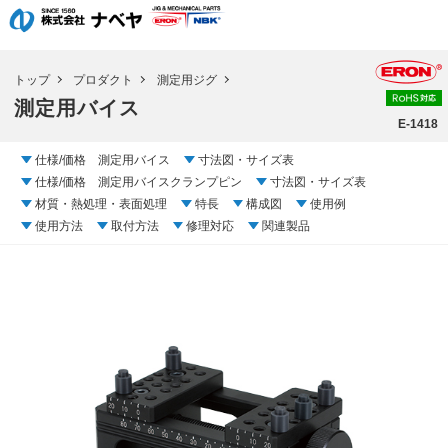
トップ
プロダクト
測定用ジグ
測定用バイス
E-1418
仕様/価格 測定用バイス
寸法図・サイズ表
仕様/価格 測定用バイスクランプピン
寸法図・サイズ表
材質・熱処理・表面処理
特長
構成図
使用例
使用方法
取付方法
修理対応
関連製品