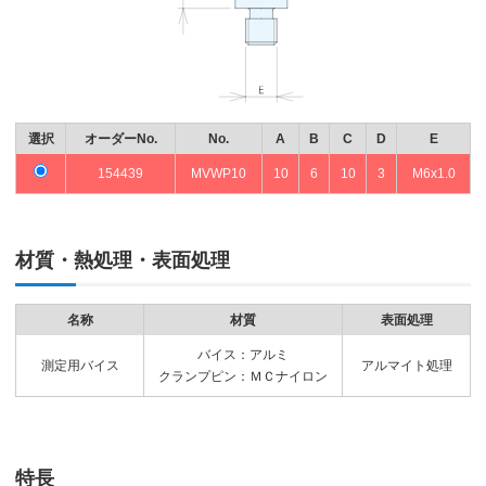
選択
オーダーNo.
No.
A
B
C
D
E
154439
MVWP10
10
6
10
3
M6x1.0
材質・熱処理・表面処理
名称
材質
表面処理
バイス：アルミ
測定用バイス
アルマイト処理
クランプピン：ＭＣナイロン
特長