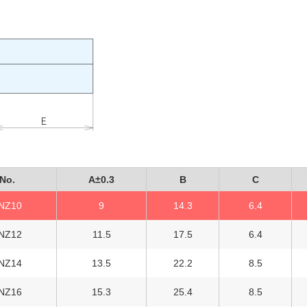
No.
A±0.3
B
C
NZ10
9
14.3
6.4
NZ12
11.5
17.5
6.4
NZ14
13.5
22.2
8.5
NZ16
15.3
25.4
8.5