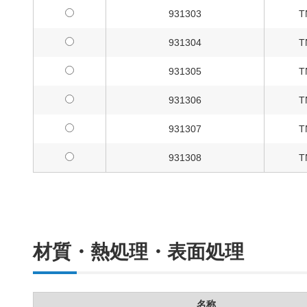
931303
T
931304
T
931305
T
931306
T
931307
T
931308
T
材質・熱処理・表面処理
名称