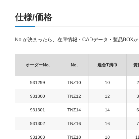
仕様/価格
No.が決まったら、在庫情報・CADデータ・製品BO
オーダーNo.
No.
適合T溝巾
質
931299
TNZ10
10
2
931300
TNZ12
12
3
931301
TNZ14
14
6
931302
TNZ16
16
7
931303
TNZ18
18
1