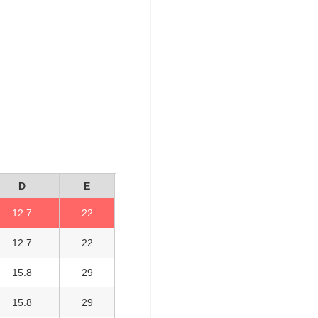
D
E
12.7
22
12.7
22
15.8
29
15.8
29