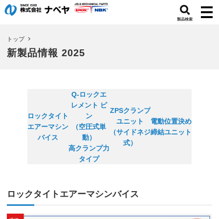
製品検索
トップ
新製品情報 2025
Q-ロックエ
レメント ピ
ZPSクランプ
ロックタイト
ン
ユニット
電動位置決め
エアーマシン
（空圧式単
（サイドネジ
締結ユニット
バイス
動）
式）
高クランプ力
タイプ
ロックタイトエアーマシンバイス