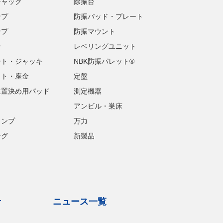
チャック
除振台
ンプ
防振パッド・プレート
ンプ
防振マウント
ン
レベリングユニット
ート・ジャッキ
NBK防振パレット®
ット・座金
定盤
位置決め用パッド
測定機器
アンビル・巣床
ランプ
万力
ング
新製品
せ
ニュース一覧