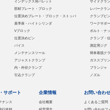
インデックス用パレット
サイドクラ
部材プレート・ブロック
レバークラ
位置決めプレート・ブロック・ストッパ
クランプピ
基準座・ハイトシリンダ
ワークサポ
Vブロック
ボルト・ナ
位置決めピン
クランプ・
バイス
測定用ジグ
メンテナンスツール
簡単着脱ク
アジャストクランプ
ガススプリ
内・外径クランプ
プランジャ
引込クランプ
ノズル
・サポート
企業情報
お問い合わ
テナンス
会社概要
よくあるご質問
発行依頼
経営理念
お問い合わせフ