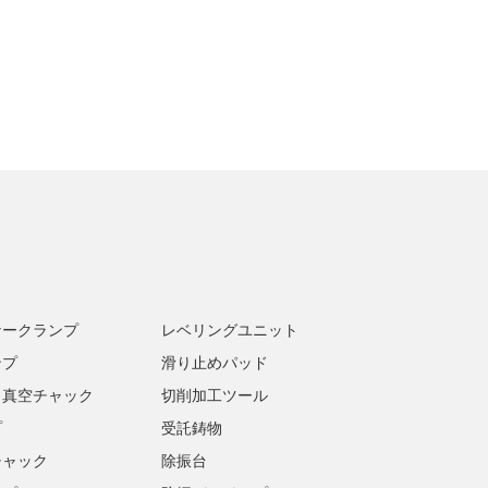
ナークランプ
レベリングユニット
ンプ
滑り止めパッド
・真空チャック
切削加工ツール
プ
受託鋳物
チャック
除振台