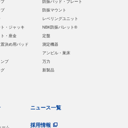
ンプ
防振パッド・プレート
ンプ
防振マウント
ン
レベリングユニット
ート・ジャッキ
NBK防振パレット®
ット・座金
定盤
位置決め用パッド
測定機器
アンビル・巣床
ランプ
万力
ング
新製品
せ
ニュース一覧
採用情報
ォーム