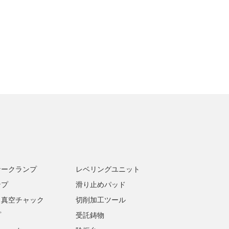
。
ナークランプ
レベリングユニット
ンプ
滑り止めパッド
・真空チャック
切削加工ツール
プ
受託鋳物