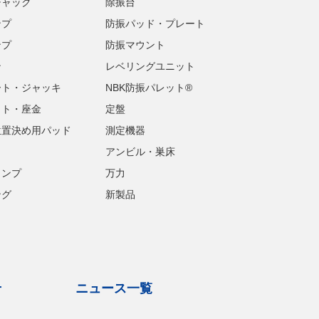
チャック
除振台
ンプ
防振パッド・プレート
ンプ
防振マウント
ン
レベリングユニット
ート・ジャッキ
NBK防振パレット®
ット・座金
定盤
位置決め用パッド
測定機器
アンビル・巣床
ランプ
万力
ング
新製品
せ
ニュース一覧