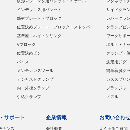
横形マシニング用パレット・イケール
マグネット
インデックス用パレット
サイドクラ
部材プレート・ブロック
レバークラ
位置決めプレート・ブロック・ストッパ
クランプピ
基準座・ハイトシリンダ
ワークサポ
Vブロック
ボルト・ナ
位置決めピン
クランプ・
バイス
測定用ジグ
メンテナンスツール
簡単着脱ク
アジャストクランプ
ガススプリ
内・外径クランプ
プランジャ
引込クランプ
ノズル
・サポート
企業情報
お問い合わ
テナンス
会社概要
よくあるご質問