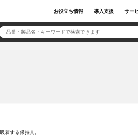
お役立ち
情報
導入
支援
サー
吸着する保持具。