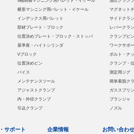
5軸制御マシニング用パレット・イケール
油圧クラン
横形マシニング用パレット・イケール
マグネット
インデックス用パレット
サイドクラ
部材プレート・ブロック
レバークラ
位置決めプレート・ブロック・ストッパ
クランプピ
基準座・ハイトシリンダ
ワークサポ
Vブロック
ボルト・ナ
位置決めピン
クランプ・
バイス
測定用ジグ
メンテナンスツール
簡単着脱ク
アジャストクランプ
ガススプリ
内・外径クランプ
プランジャ
引込クランプ
ノズル
・サポート
企業情報
お問い合わ