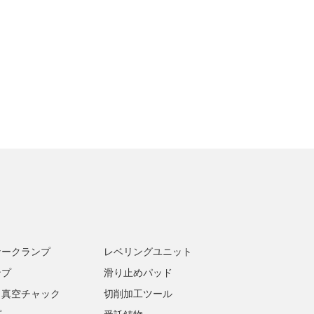
ナークランプ
レベリングユニット
ンプ
滑り止めパッド
・真空チャック
切削加工ツール