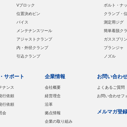
Vブロック
ボルト・ナ
位置決めピン
クランプ・
バイス
測定用ジグ
メンテナンスツール
簡単着脱ク
アジャストクランプ
ガススプリ
内・外径クランプ
プランジャ
引込クランプ
ノズル
・サポート
企業情報
お問い合わ
テナンス
会社概要
よくあるご質問
発行依頼
経営理念
お問い合わせフ
発行依頼
沿革
メルマガ登
照会
拠点情報
企業の取り組み