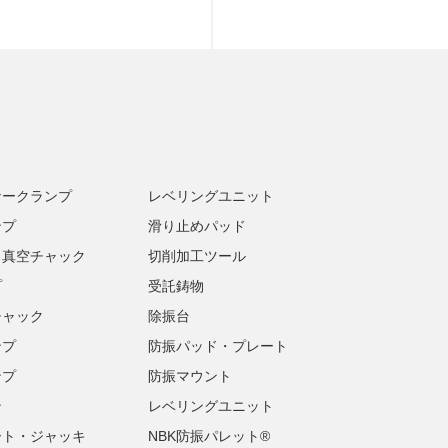
ナークランプ
レベリングユニット
ンプ
滑り止めパッド
・真空チャック
切削加工ツール
プ
受託鋳物
チャック
除振台
ンプ
防振パッド・プレート
ンプ
防振マウント
ン
レベリングユニット
ート・ジャッキ
NBK防振パレット®