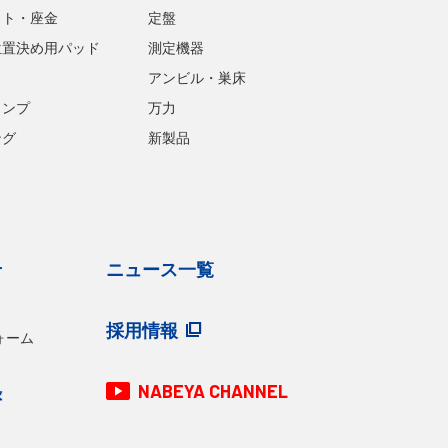
ット・座金
定盤
位置決め用パッド
測定機器
アンビル・巣床
ランプ
万力
ング
新製品
せ
ニュース一覧
採用情報
ォーム
NABEYA CHANNEL
録