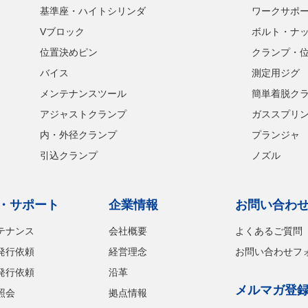
基準座・ハイトシリンダ
ワークサポ
Vブロック
ボルト・ナ
位置決めピン
クランプ・
バイス
測定用ジグ
メンテナンスツール
簡単着脱ク
アジャストクランプ
ガススプリ
内・外径クランプ
プランジャ
引込クランプ
ノズル
・サポート
企業情報
お問い合わ
テナンス
会社概要
よくあるご質問
発行依頼
経営理念
お問い合わせフ
発行依頼
沿革
メルマガ登
照会
拠点情報