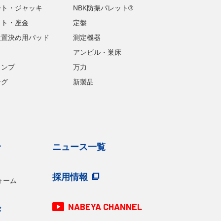
ート・ジャッキ
NBK防振パレット®
ット・座金
定盤
位置決め用パッド
測定機器
アンビル・巣床
ランプ
万力
ング
新製品
せ
ニュース一覧
採用情報
ォーム
NABEYA CHANNEL
録