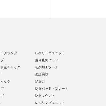
ナークランプ
レベリングユニット
ンプ
滑り止めパッド
・真空チャック
切削加工ツール
プ
受託鋳物
チャック
除振台
ンプ
防振パッド・プレート
ンプ
防振マウント
ン
レベリングユニット