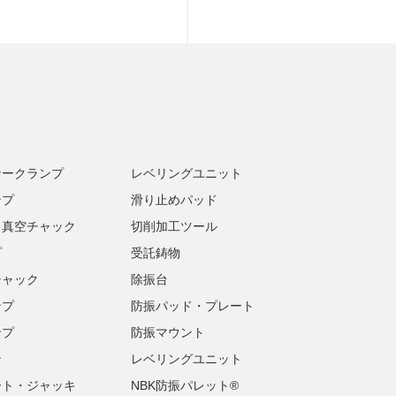
ナークランプ
レベリングユニット
ンプ
滑り止めパッド
・真空チャック
切削加工ツール
プ
受託鋳物
チャック
除振台
ンプ
防振パッド・プレート
ンプ
防振マウント
ン
レベリングユニット
ート・ジャッキ
NBK防振パレット®