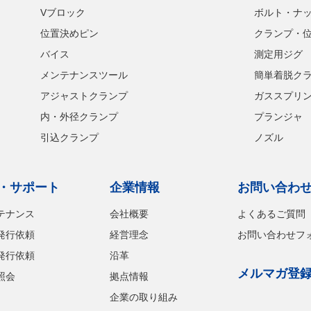
Vブロック
ボルト・ナ
位置決めピン
クランプ・
バイス
測定用ジグ
メンテナンスツール
簡単着脱ク
アジャストクランプ
ガススプリ
内・外径クランプ
プランジャ
引込クランプ
ノズル
・サポート
企業情報
お問い合わ
テナンス
会社概要
よくあるご質問
発行依頼
経営理念
お問い合わせフ
発行依頼
沿革
メルマガ登
照会
拠点情報
企業の取り組み