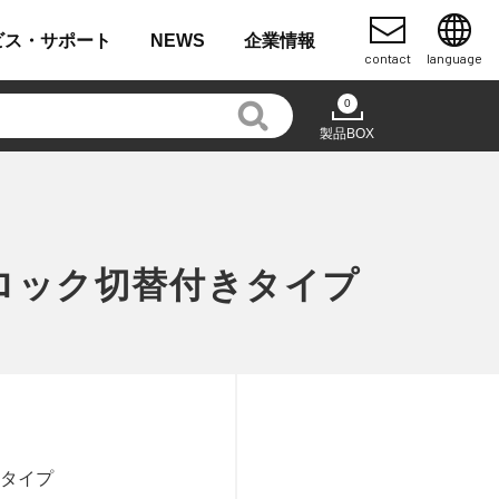
ビス・
サポート
NEWS
企業
情報
contact
language
0
製品BOX
ロック切替付きタイプ
きタイプ