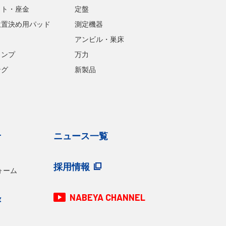
ット・座金
定盤
位置決め用パッド
測定機器
アンビル・巣床
ランプ
万力
ング
新製品
せ
ニュース一覧
採用情報
ォーム
NABEYA CHANNEL
録