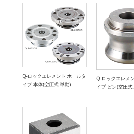
Q-ロックエレメント ホールタ
Q-ロックエレメ
イプ 本体(空圧式 単動)
イプ ピン(空圧式