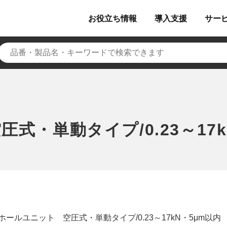
お役立ち
情報
導入
支援
サー
式・単動タイプ/0.23～17k
ホールユニット 空圧式・単動タイプ/0.23～17kN・5μm以内