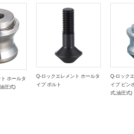
Q-ロックエレメント ホールタ
Q-ロック
ント ホールタ
イプ ボルト
イプ ピン
,油圧式)
式,油圧式)