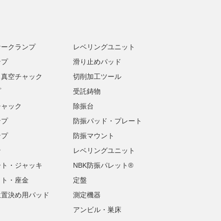
ナークランプ
レベリングユニット
ンプ
滑り止めパッド
・真空チャック
切削加工ツール
プ
受託鋳物
チャック
除振台
ンプ
防振パッド・プレート
ンプ
防振マウント
ン
レベリングユニット
ート・ジャッキ
NBK防振パレット®
ット・座金
定盤
位置決め用パッド
測定機器
アンビル・巣床