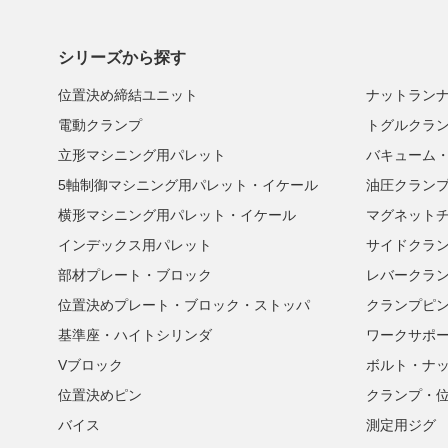
シリーズから探す
位置決め締結ユニット
ナットラン
電動クランプ
トグルクラ
立形マシニング用パレット
バキューム
5軸制御マシニング用パレット・イケール
油圧クラン
横形マシニング用パレット・イケール
マグネット
インデックス用パレット
サイドクラ
部材プレート・ブロック
レバークラ
位置決めプレート・ブロック・ストッパ
クランプピ
基準座・ハイトシリンダ
ワークサポ
Vブロック
ボルト・ナ
位置決めピン
クランプ・
バイス
測定用ジグ