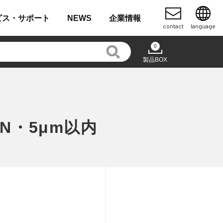
ビス・
サポート
NEWS
企業
情報
contact
language
0
製品BOX
N・5μm以内