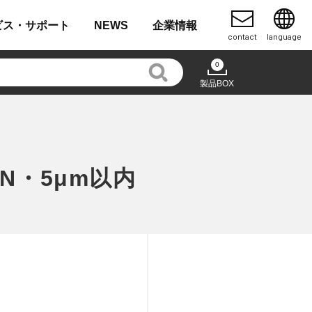
ビス・
サポート
NEWS
企業
情報
contact
language
0
製品BOX
N・5μm以内