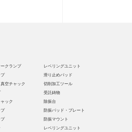
ナークランプ
レベリングユニット
ンプ
滑り止めパッド
・真空チャック
切削加工ツール
プ
受託鋳物
チャック
除振台
ンプ
防振パッド・プレート
ンプ
防振マウント
ン
レベリングユニット