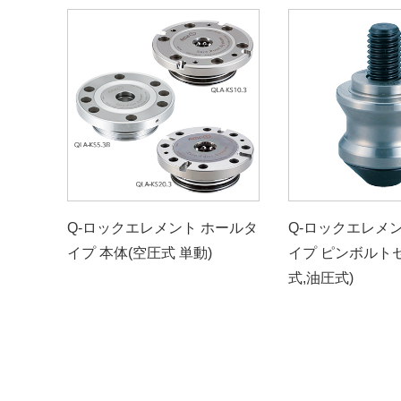
Q-ロックエレメント ホールタ
Q-ロックエレメ
イプ 本体(空圧式 単動)
イプ ピンボルト
式,油圧式)