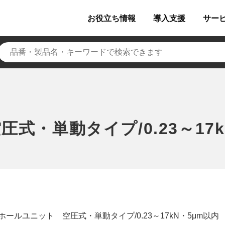
お役立ち
情報
導入
支援
サー
式・単動タイプ/0.23～17k
ホールユニット 空圧式・単動タイプ/0.23～17kN・5μm以内