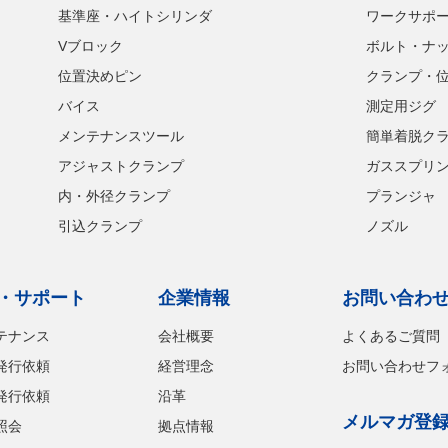
基準座・ハイトシリンダ
ワークサポ
Vブロック
ボルト・ナ
位置決めピン
クランプ・
バイス
測定用ジグ
メンテナンスツール
簡単着脱ク
アジャストクランプ
ガススプリ
内・外径クランプ
プランジャ
引込クランプ
ノズル
・サポート
企業情報
お問い合わ
テナンス
会社概要
よくあるご質問
発行依頼
経営理念
お問い合わせフ
発行依頼
沿革
メルマガ登
照会
拠点情報