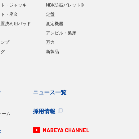
ート・ジャッキ
NBK防振パレット®
ット・座金
定盤
位置決め用パッド
測定機器
アンビル・巣床
ランプ
万力
ング
新製品
せ
ニュース一覧
採用情報
ォーム
NABEYA CHANNEL
録