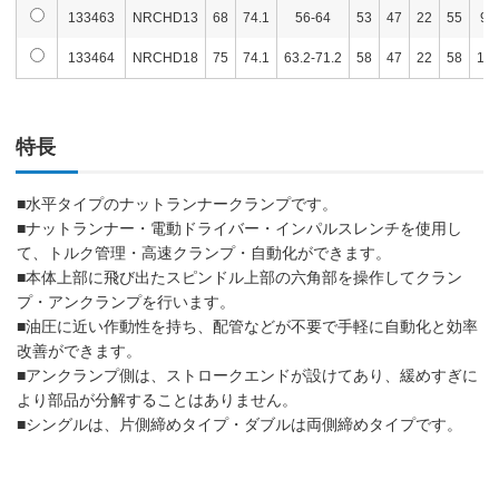
133463
NRCHD13
68
74.1
56-64
53
47
22
55
9
133464
NRCHD18
75
74.1
63.2-71.2
58
47
22
58
11
特長
■水平タイプのナットランナークランプです。
■ナットランナー・電動ドライバー・インパルスレンチを使用し
て、トルク管理・高速クランプ・自動化ができます。
■本体上部に飛び出たスピンドル上部の六角部を操作してクラン
プ・アンクランプを行います。
■油圧に近い作動性を持ち、配管などが不要で手軽に自動化と効率
改善ができます。
■アンクランプ側は、ストロークエンドが設けてあり、緩めすぎに
より部品が分解することはありません。
■シングルは、片側締めタイプ・ダブルは両側締めタイプです。