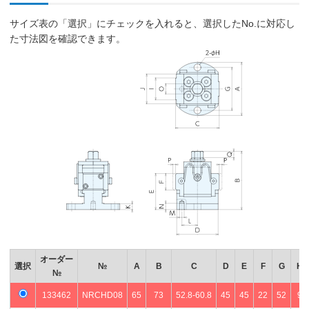
サイズ表の「選択」にチェックを入れると、選択したNo.に対応し
た寸法図を確認できます。
オーダー
選択
№
A
B
C
D
E
F
G
H
№
133462
NRCHD08
65
73
52.8-60.8
45
45
22
52
9