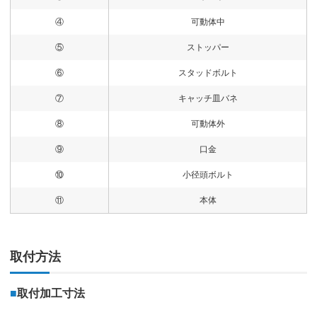
④
可動体中
⑤
ストッパー
⑥
スタッドボルト
⑦
キャッチ皿バネ
⑧
可動体外
⑨
口金
⑩
小径頭ボルト
⑪
本体
取付方法
■
取付加工寸法