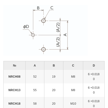
№
A
B
C
D
6 +0.018
NRCH08
52
19
M8
0
6 +0.018
NRCH13
55
20
M8
0
6 +0.018
NRCH18
58
20
M10
0