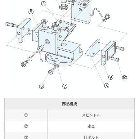
部品構成
①
スピンドル
②
座金
③
皿ボルト