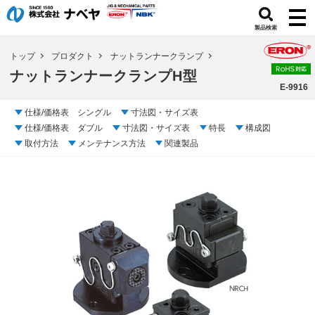
製品検索
トップ
プロダクト
ナットランナークランプ
ナットランナークランプH型
E-9916
仕様/価格表 シングル
寸法図・サイズ表
仕様/価格表 ダブル
寸法図・サイズ表
特長
構成図
取付方法
メンテナンス方法
関連製品