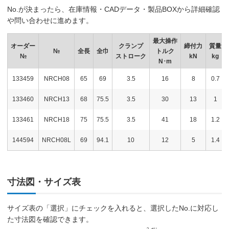
No.が決まったら、在庫情報・CADデータ・製品BOXから詳細確認
や問い合わせに進めます。
最大操作
オーダー
クランプ
締付力
質量
№
全長
全巾
トルク
№
ストローク
kN
kg
N･m
133459
NRCH08
65
69
3.5
16
8
0.7
133460
NRCH13
68
75.5
3.5
30
13
1
133461
NRCH18
75
75.5
3.5
41
18
1.2
144594
NRCH08L
69
94.1
10
12
5
1.4
寸法図・サイズ表
サイズ表の「選択」にチェックを入れると、選択したNo.に対応し
た寸法図を確認できます。