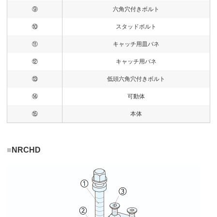
⑨
六角穴付きボルト
⑩
スタッドボルト
⑪
キャッチ用皿バネ
⑫
キャッチ用バネ
⑬
低頭六角穴付きボルト
⑭
可動体
⑮
本体
■
NRCHD