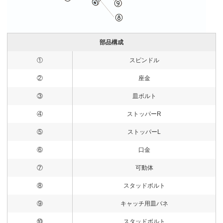
部品構成
①
スピンドル
②
座金
③
皿ボルト
④
ストッパーR
⑤
ストッパーL
⑥
口金
⑦
可動体
⑧
スタッドボルト
⑨
キャッチ用皿バネ
⑩
スタッドボルト