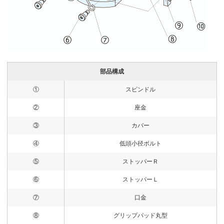
部品構成
①
スピンドル
②
座金
③
カバー
④
低頭小径ボルト
⑤
ストッパーＲ
⑥
ストッパーＬ
⑦
口金
⑧
グリップパッド丸型