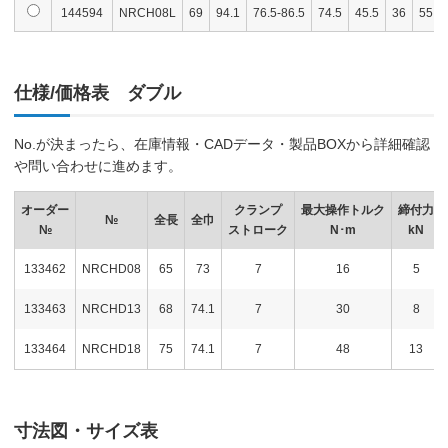
144594
NRCH08L
69
94.1
76.5-86.5
74.5
45.5
36
55
仕様/価格表 ダブル
No.が決まったら、在庫情報・CADデータ・製品BOXから詳細確認
や問い合わせに進めます。
オーダー
クランプ
最大操作トルク
締付力
№
全長
全巾
№
ストローク
N･m
kN
133462
NRCHD08
65
73
7
16
5
133463
NRCHD13
68
74.1
7
30
8
133464
NRCHD18
75
74.1
7
48
13
寸法図・サイズ表