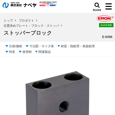
製品検索
トップ
プロダクト
位置決めプレート・ブロック・ストッパ
ストッパーブロック
E-9496
仕様/価格
寸法図・サイズ表
材質・熱処理・表面処理
特長
使用例
関連製品