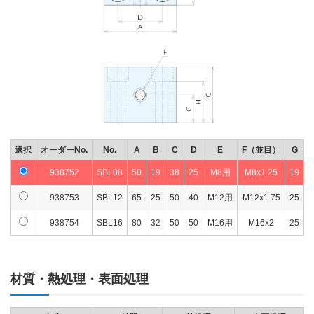
選択
オーダーNo.
No.
A
B
C
D
E
F（並目）
G
938752
SBL08
50
19
38
25
M8用
M8x1.25
19
2
938753
SBL12
65
25
50
40
M12用
M12x1.75
25
3
938754
SBL16
80
32
50
50
M16用
M16x2
25
3
材質・熱処理・表面処理