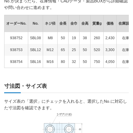
No.が決まったら、在庫情報・CADデータ・製品BOXから詳細確認
や問い合わせに進めます。
オーダーNo.
No.
ネジ径
全長
全巾
全高
質量g
価格
在庫設定
938752
SBL08
M8
50
19
38
260
2,430
在庫
938753
SBL12
M12
65
25
50
520
3,300
在庫
938754
SBL16
M16
80
32
50
750
4,050
在庫
寸法図・サイズ表
サイズ表の「選択」にチェックを入れると、選択したNo.に対応し
た寸法図を確認できます。