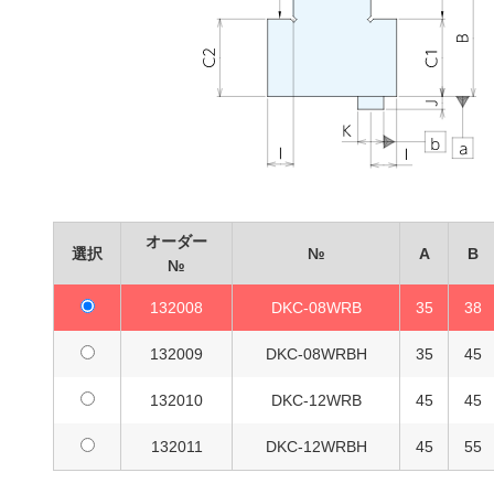
オーダー
選択
№
A
B
№
132008
DKC-08WRB
35
38
132009
DKC-08WRBH
35
45
132010
DKC-12WRB
45
45
132011
DKC-12WRBH
45
55