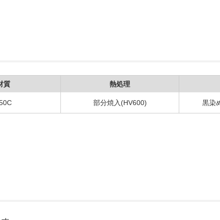
材質
熱処理
50C
部分焼入(HV600)
黒染