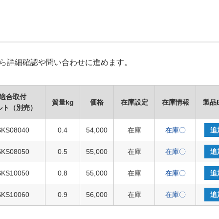
Xから詳細確認や問い合わせに進めます。
適合取付
質量kg
価格
在庫設定
在庫情報
製品
ルト（別売）
SKS08040
0.4
54,000
在庫
在庫〇
追
SKS08050
0.5
55,000
在庫
在庫〇
追
SKS10050
0.8
55,000
在庫
在庫〇
追
SKS10060
0.9
56,000
在庫
在庫〇
追