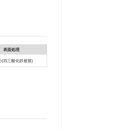
表面処理
め(四三酸化鉄被膜)