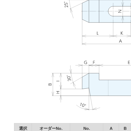
選択
オーダーNo.
No.
A
B