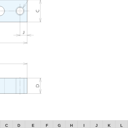
C
D
E
F
G
H
I
J
K
L