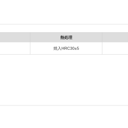
熱処理
焼入HRC30±5