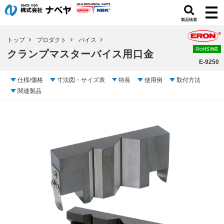
製品検索
トップ
プロダクト
バイス
クランプマスターバイス用口金
E-9250
仕様/価格
寸法図・サイズ表
特長
使用例
取付方法
関連製品