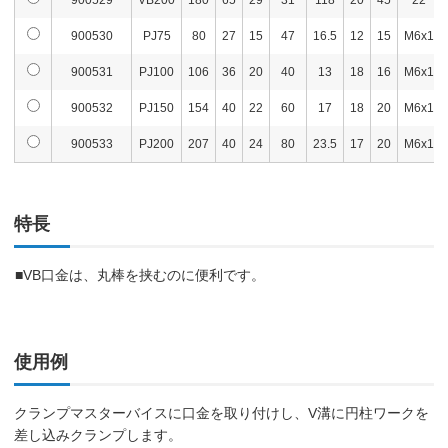
900529
VB200
180
65
29
31
118
20
45
22
900530
PJ75
80
27
15
47
16.5
12
15
M6x1
900531
PJ100
106
36
20
40
13
18
16
M6x1
900532
PJ150
154
40
22
60
17
18
20
M6x1
900533
PJ200
207
40
24
80
23.5
17
20
M6x1
特長
■VB口金は、丸棒を挟むのに便利です。
使用例
クランプマスターバイスに口金を取り付けし、V溝に円柱ワークを
差し込みクランプします。