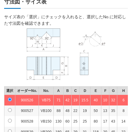
寸法図・サイズ表
サイズ表の「選択」にチェックを入れると、選択したNo.に対応し
た寸法図を確認できます。
選択
オーダーNo.
No.
A
B
C
D
E
F
G
H
900526
VB75
71
42
19
15.5
40
10
32
6
900527
VB100
88
48
22
19
50
13
35
8
900528
VB150
130
60
25
25
80
17
43
14