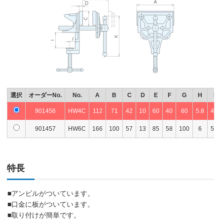
選択
オーダーNo.
No.
A
B
C
D
E
F
G
H
I
901456
HW4C
112
71
42
10
60
40
60
5.8
46
901457
HW6C
166
100
57
13
85
58
100
6
58
特長
■アンビルがついています。
■口金に板がついています。
■取り付けが簡単です。