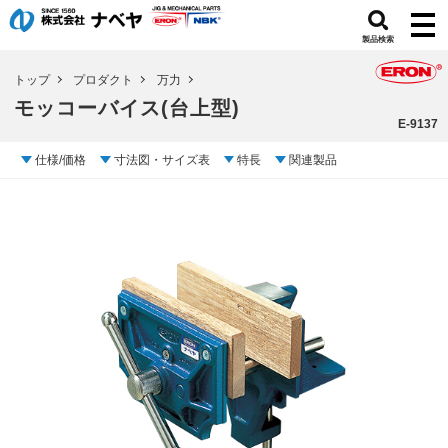
製品検索
トップ
プロダクト
万力
モッコーバイス(台上型)
E-9137
仕様/価格
寸法図・サイズ表
特長
関連製品