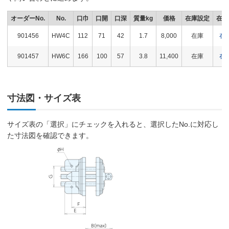
オーダーNo.
No.
口巾
口開
口深
質量kg
価格
在庫設定
在庫
901456
HW4C
112
71
42
1.7
8,000
在庫
在
901457
HW6C
166
100
57
3.8
11,400
在庫
在
寸法図・サイズ表
サイズ表の「選択」にチェックを入れると、選択したNo.に対応し
た寸法図を確認できます。