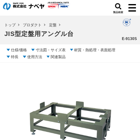
製品検索
トップ
プロダクト
定盤
JIS型定盤用アングル台
E-9130S
仕様/価格
寸法図・サイズ表
材質・熱処理・表面処理
特長
使用方法
関連製品