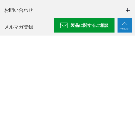
お問い合わせ
製品に関する
ご相談
メルマガ登録
PAGE TOP
ニュース一覧
採用情報
NABEYA CHANNEL
プライバシーポリシー
廃番製品一覧
〒500-8433 岐阜県岐阜市若杉町25
TEL：
058-273-6521
FAX：058-278-0220