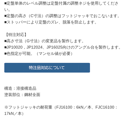
■定盤単体のレベル調整は定盤付属の調整ネジを使用してくださ
い。
■定盤の高さ（C寸法）の調整はフットジャッキでおこないます。
■ストッパーにより定盤のズレ、脱落を防止します。
【特注対応】
■高さ寸法（G寸法）の変更品を製作します。
■JP10020，JP12024、JP16025向けのアングル台を製作します。
■色指定が可能。（マンセル値が必要）
構造：溶接構造品
塗装部位：鋼材全面
※フットジャッキの耐荷重（FJ16100：6kN／本、FJC16100：
17kN／本）