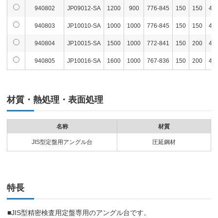
940802
JP09012-SA
1200
900
776-845
150
150
46-
940803
JP10010-SA
1000
1000
776-845
150
150
46-
940804
JP10015-SA
1500
1000
772-841
150
200
47-
940805
JP10016-SA
1600
1000
767-836
150
200
47-
材質・熱処理・表面処理
名称
材質
JIS型定盤用アングル台
圧延鋼材
特長
■JIS型精密検査用定盤専用のアングル台です。