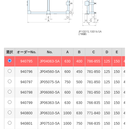
選択
オーダーNo.
No.
A
B
C
D
E
940795
JP04063-SA
630
400
786-855
125
150
46-
940796
JP04560-SA
600
450
781-850
125
150
46-
940797
JP05075-SA
750
500
781-850
125
150
46-
940798
JP06060-SA
600
600
781-850
150
150
46-
940799
JP06363-SA
630
630
766-835
150
150
46-
940800
JP06310-SA
1000
630
771-840
150
150
46-
940801
JP07510-SA
1000
750
766-835
150
150
46-