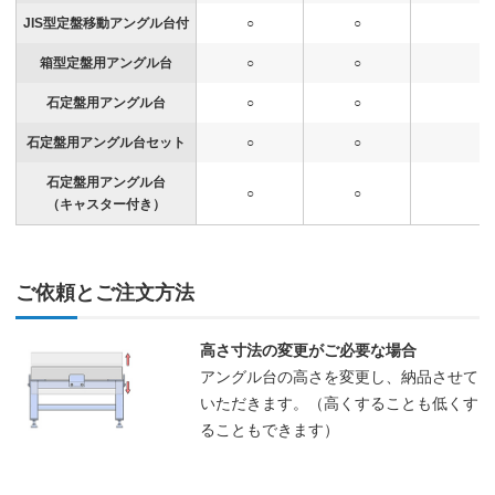
JIS型定盤移動アングル台付
○
○
-
箱型定盤用アングル台
○
○
○
石定盤用アングル台
○
○
-
石定盤用アングル台セット
○
○
-
石定盤用アングル台
○
○
-
（キャスター付き）
ご依頼とご注文方法
高さ寸法の変更がご必要な場合
アングル台の高さを変更し、納品させて
いただきます。（高くすることも低くす
ることもできます）