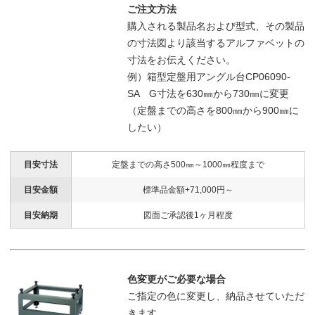
ご注文方法
購入される製品名および型式、その製品
の寸法図より該当するアルファベットの
寸法をお伝えください。
例）箱型定盤用アングル台CP06090-
SA G寸法を630㎜から730㎜に変更
（定盤までの高さを800㎜から900㎜に
したい）
目安寸法
定盤までの高さ500㎜～1000㎜程度まで
目安金額
標準品金額+71,000円～
目安納期
図面ご承認後1ヶ月程度
色変更がご必要な場合
ご指定の色に変更し、納品させていただ
きます。