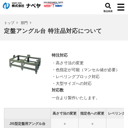
製品検索
トップ
部門
定盤アングル台 特注品対応について
特注対応
・高さ寸法の変更
・色指定が可能（マンセル値が必要）
・レベリングブロック対応
・大型サイズへの対応
対応数
一台より製作いたします。
高さ寸法の変更
指定色への変更
レベリング
JIS型定盤用アングル台
○
○
-