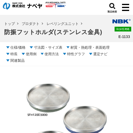
製品検索
トップ
プロダクト
レベリングユニット
防振フットホルダ(ステンレス金具)
E-1133
仕様/価格
寸法図・サイズ表
材質・熱処理・表面処理
特長
使用例
使用方法
特性グラフ
選定ナビ
関連製品