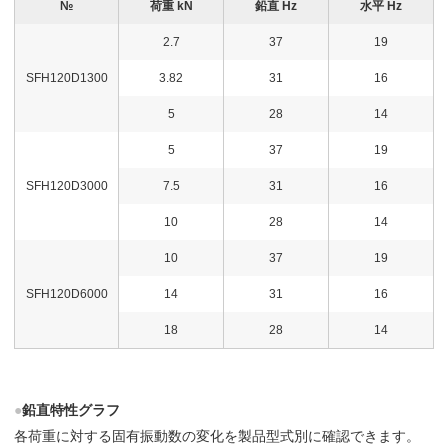
№
荷重 kN
鉛直 Hz
水平 Hz
2.7
37
19
SFH120D1300
3.82
31
16
5
28
14
5
37
19
SFH120D3000
7.5
31
16
10
28
14
10
37
19
SFH120D6000
14
31
16
18
28
14
●
鉛直特性グラフ
各荷重に対する固有振動数の変化を製品型式別に確認できます。