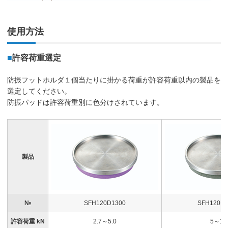
使用方法
■
許容荷重選定
防振フットホルダ１個当たりに掛かる荷重が許容荷重以内の製品を
選定してください。
防振パッドは許容荷重別に色分けされています。
製品
№
SFH120D1300
SFH120D3
許容荷重 kN
2.7～5.0
5～10