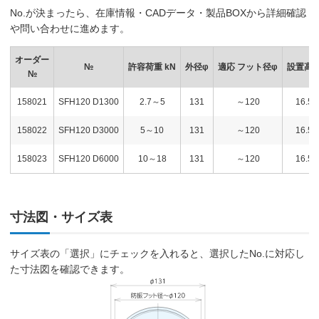
No.が決まったら、在庫情報・CADデータ・製品BOXから詳細確認
や問い合わせに進めます。
オーダー
№
許容荷重 kN
外径φ
適応 フット径φ
設置高
№
158021
SFH120 D1300
2.7～5
131
～120
16.5
158022
SFH120 D3000
5～10
131
～120
16.5
158023
SFH120 D6000
10～18
131
～120
16.5
寸法図・サイズ表
サイズ表の「選択」にチェックを入れると、選択したNo.に対応し
た寸法図を確認できます。