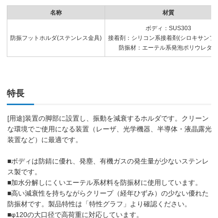
名称
材質
ボディ：SUS303
防振フットホルダ(ステンレス金具)
接着剤：シリコン系接着剤(シロキサンフリ
防振材：エーテル系発泡ポリウレタン
特長
[用途]装置の脚部に設置し、振動を減衰するホルダです。クリーン
な環境でご使用になる装置（レーザ、光学機器、半導体・液晶露光
装置など）に最適です。
■ボディは防錆に優れ、発塵、有機ガスの発生量が少ないステンレ
ス製です。
■加水分解しにくいエーテル系材料を防振材に使用しています。
■高い減衰性を持ちながらクリープ（経年ひずみ）の少ない優れた
防振材です。製品特性は「特性グラフ」より確認ください。
■φ120の大口径で高荷重に対応しています。