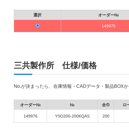
選択
オーダー№
149975
三共製作所 仕様/価格
No.が決まったら、在庫情報・CADデータ・製品BO
オーダー№
№
全巾
ロ
149976
YSO200-200KQAS
200