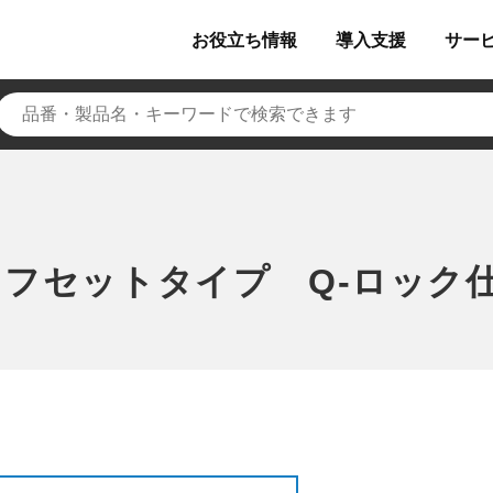
お役立ち
情報
導入
支援
サー
フセットタイプ Q-ロック