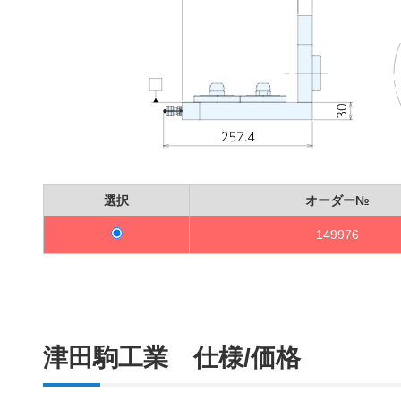
選択
オーダー№
149976
津田駒工業 仕様/価格