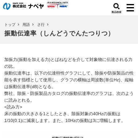
製品検索
トップ
用語
さ行
振動伝達率（しんどうでんたつりつ）
加振力(振動を加える力)とばねなどを介して対象物に伝達される力
の比。
振動伝達率は、以下の伝達特性グラフにして、除振や防振製品の性
能を表す指標として使用し、グラフの横軸は周波数(単位Hz)、縦軸
は振動伝達率(dB)となる。
弊社、除振・防振製品カタログの振動伝達率のグラフは、次のよう
に読みとれる。
<読み方>
床の振動の大きさを1としたとき、除振対象の40Hzの振動は
1/10(0.1)に減衰します。また、10Hzの振動は3に増幅します。