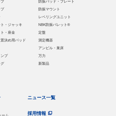
ンプ
防振パッド・プレート
ンプ
防振マウント
ン
レベリングユニット
ート・ジャッキ
NBK防振パレット®
ット・座金
定盤
位置決め用パッド
測定機器
アンビル・巣床
ランプ
万力
ング
新製品
せ
ニュース一覧
採用情報
ォーム