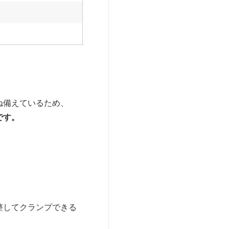
ね備えているため、
です。
整してクランプできる