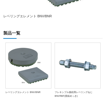
レベリングエレメント BNV/BNR
製品一覧
レベリングエレメント BNV/BNR
フレキシブル接続用レベリングねじ
BNVRBF(亜鉛めっき)