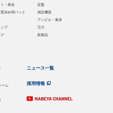
ット・座金
定盤
位置決め用パッド
測定機器
アンビル・巣床
ランプ
万力
ング
新製品
せ
ニュース一覧
採用情報
ォーム
NABEYA CHANNEL
録