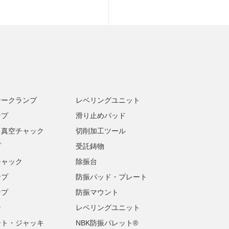
ナークランプ
レベリングユニット
ンプ
滑り止めパッド
・真空チャック
切削加工ツール
プ
受託鋳物
チャック
除振台
ンプ
防振パッド・プレート
ンプ
防振マウント
ン
レベリングユニット
ート・ジャッキ
NBK防振パレット®