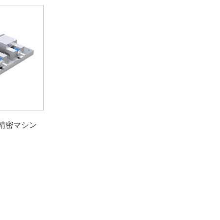
精密マシン
ス