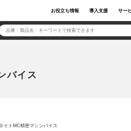
お役立ち
情報
導入
支援
サー
ンバイス
タイトMC精密マシンバイス