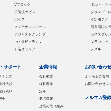
Vブロック
ボルト・ナ
位置決めピン
クランプ・
バイス
測定用ジグ
メンテナンスツール
簡単着脱ク
アジャストクランプ
ガススプリ
内・外径クランプ
プランジャ
引込クランプ
ノズル
・サポート
企業情報
お問い合わ
テナンス
会社概要
よくあるご質問
発行依頼
経営理念
お問い合わせフ
発行依頼
沿革
メルマガ登
照会
拠点情報
企業の取り組み