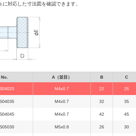
o.に対応した寸法図を確認できます。
No.
A（並目）
B
C
S04025
M4x0.7
22
25
S04035
M4x0.7
32
35
S04045
M4x0.7
42
45
S05030
M5x0.8
26
30