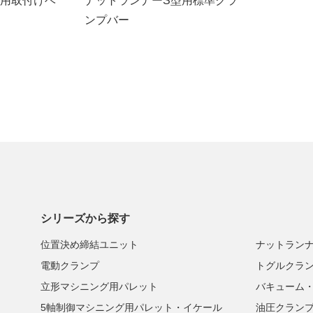
型用取付けベ
ナットランナーS型用標準クラ
ンプバー
シリーズから探す
位置決め締結ユニット
ナットラン
電動クランプ
トグルクラ
立形マシニング用パレット
バキューム
5軸制御マシニング用パレット・イケール
油圧クラン