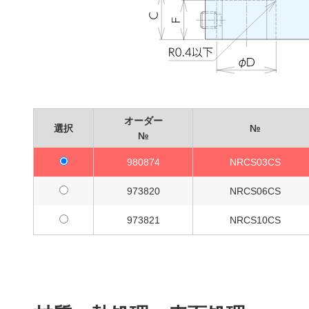
オーダー
選択
№
№
980874
NRCS03CS
973820
NRCS06CS
973821
NRCS10CS