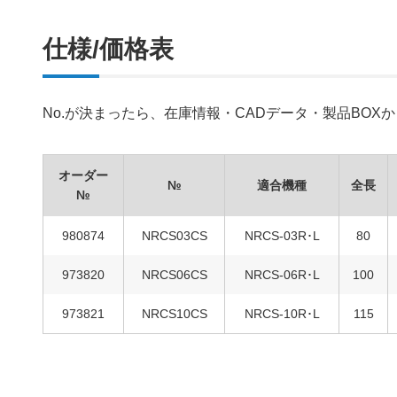
仕様/価格表
No.が決まったら、在庫情報・CADデータ・製品BO
オーダー
№
適合機種
全長
№
980874
NRCS03CS
NRCS-03R･L
80
973820
NRCS06CS
NRCS-06R･L
100
973821
NRCS10CS
NRCS-10R･L
115