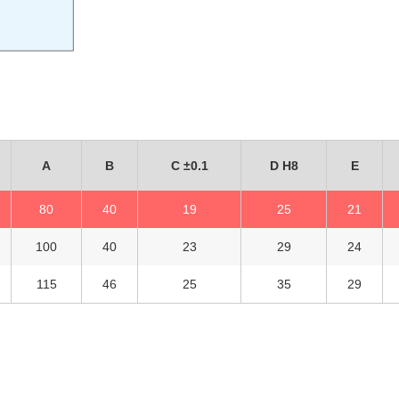
A
B
C ±0.1
D H8
E
80
40
19
25
21
100
40
23
29
24
115
46
25
35
29