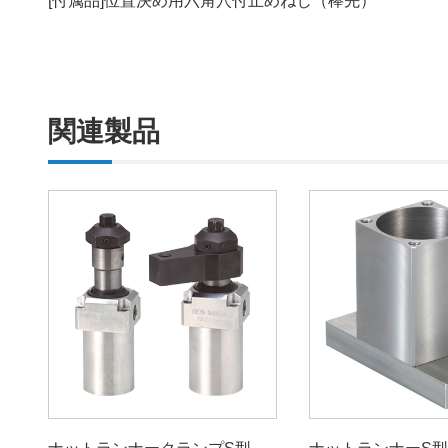
[付属品]位置決め用六角穴付止めねじ（棒先）
関連製品