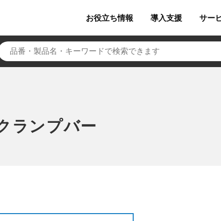
お役立ち
情報
導入
支援
サー
クランプバー