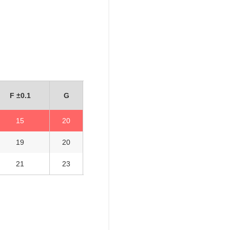
F ±0.1
G
15
20
19
20
21
23