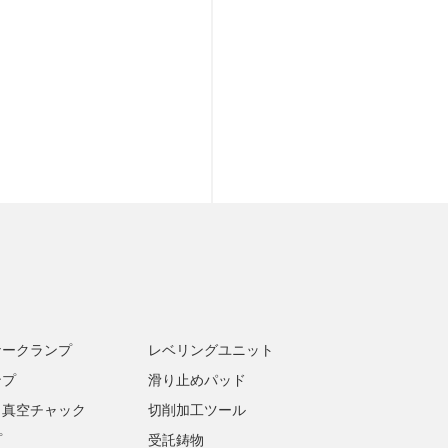
ナークランプ
レベリングユニット
ンプ
滑り止めパッド
・真空チャック
切削加工ツール
プ
受託鋳物