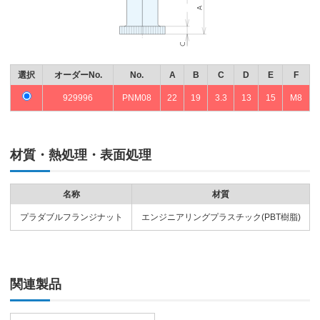
選択
オーダーNo.
No.
A
B
C
D
E
F
929996
PNM08
22
19
3.3
13
15
M8
材質・熱処理・表面処理
名称
材質
プラダブルフランジナット
エンジニアリングプラスチック(PBT樹脂)
関連製品