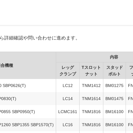
Xから詳細確認や問い合わせに進めます。
内容
適合機種
レッグ
Tスロット
スタッド
クランプ
ナット
ボルト
0 SBP0626(T)
LC12
TNM1412
BM01275
F
P0830(T)
LC14
TNM1614
BM01475
F
P0855 SBP0950(T)
LCMC161
TNM1816
BM16100
F
P1260 SBP1355 SBP1570(T)
LC16
TNM1816
BM16100
F