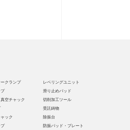
ナークランプ
レベリングユニット
ンプ
滑り止めパッド
・真空チャック
切削加工ツール
プ
受託鋳物
チャック
除振台
ンプ
防振パッド・プレート