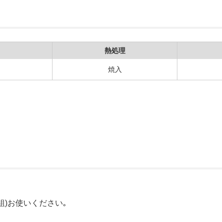
熱処理
焼入
。
組)お使いください｡