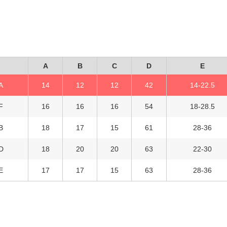
A
B
C
D
E
A
14
12
12
42
14-22.5
F
16
16
16
54
18-28.5
B
18
17
15
61
28-36
D
18
20
20
63
22-30
E
17
17
15
63
28-36