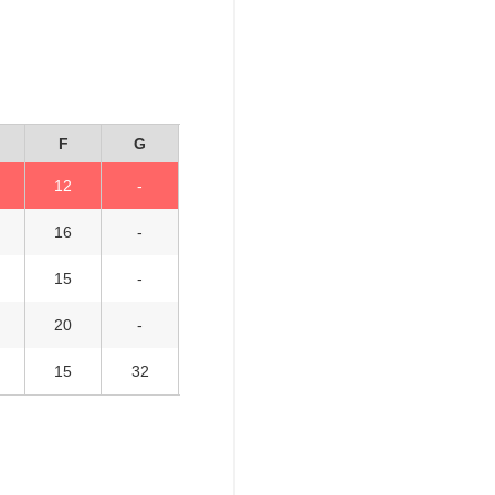
F
G
12
-
16
-
15
-
20
-
15
32