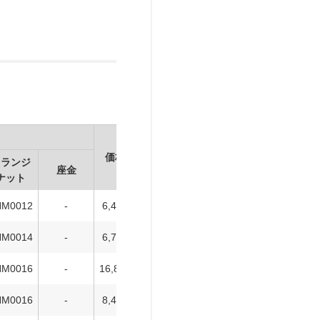
価格
在庫設定
在庫情報
製品BOX
フランジ
座金
D
ナット
NM0012
-
6,400
在庫
在庫〇
追加
NM0014
-
6,750
在庫
在庫〇
追加
NM0016
-
16,800
廃番
お問合わせ
追加
NM0016
-
8,400
在庫
在庫〇
追加