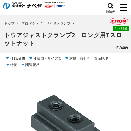
製品検索
トップ
プロダクト
サイドクランプ
トウアジャストクランプ2 ロング用Tスロ
ットナット
E-9409
仕様/価格
寸法図・サイズ表
材質・熱処理・表面処理
特長
関連製品