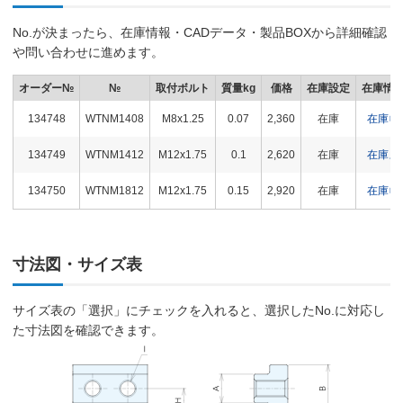
No.が決まったら、在庫情報・CADデータ・製品BOXから詳細確認
や問い合わせに進めます。
オーダー№
№
取付ボルト
質量kg
価格
在庫設定
在庫情
134748
WTNM1408
M8x1.25
0.07
2,360
在庫
在庫〇
134749
WTNM1412
M12x1.75
0.1
2,620
在庫
在庫△
134750
WTNM1812
M12x1.75
0.15
2,920
在庫
在庫〇
寸法図・サイズ表
サイズ表の「選択」にチェックを入れると、選択したNo.に対応し
た寸法図を確認できます。