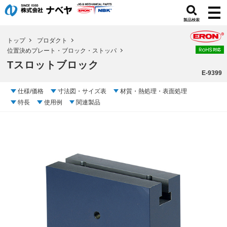
製品検索
トップ
プロダクト
位置決めプレート・ブロック・ストッパ
Tスロットブロック
E-9399
仕様/価格
寸法図・サイズ表
材質・熱処理・表面処理
特長
使用例
関連製品