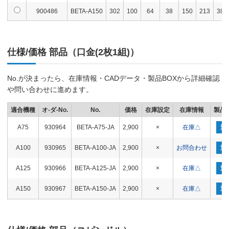
900486
BETA-A150
302
100
64
38
150
213
38
仕様/価格 部品（口金(2枚1組)）
No.が決まったら、在庫情報・CADデータ・製品BOXから詳細確認
や問い合わせに進めます。
適合機種
オ-ダ-No.
No.
価格
在庫設定
在庫情報
製品B
A75
930964
BETA-A75-JA
2,900
×
在庫△
追
A100
930965
BETA-A100-JA
2,900
×
お問合わせ
追
A125
930966
BETA-A125-JA
2,900
×
在庫△
追
A150
930967
BETA-A150-JA
2,900
×
在庫△
追