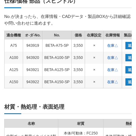
仕様/価格 部品（スピンドル）
No.が決まったら、在庫情報・CADデータ・製品BOXから詳細確認
や問い合わせに進めます。
適合機種
オ-ダ-No.
No.
価格
在庫設定
在庫情報
製品BO
A75
943919
BETA-A75-SP
3,550
×
在庫△
追加
A100
943920
BETA-A100-SP
3,550
×
在庫△
追加
A125
943921
BETA-A125-SP
3,550
×
在庫△
追加
A150
943922
BETA-A150-SP
3,550
×
在庫△
追加
材質・熱処理・表面処理
名称
材質
熱処
本体/可動体：FC250