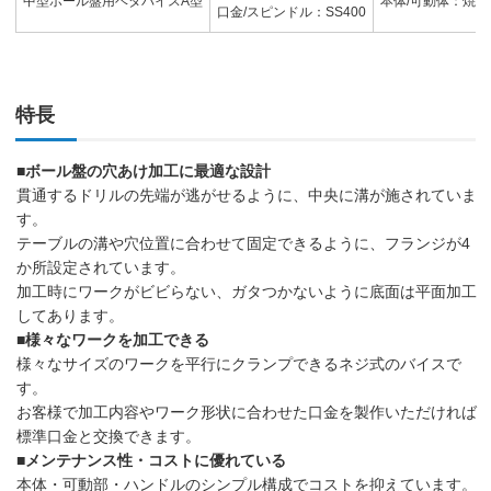
中型ボール盤用ベタバイスA型
本体/可動体：焼鈍(
口金/スピンドル：SS400
特長
■ボール盤の穴あけ加工に最適な設計
貫通するドリルの先端が逃がせるように、中央に溝が施されていま
す。
テーブルの溝や穴位置に合わせて固定できるように、フランジが4
か所設定されています。
加工時にワークがビビらない、ガタつかないように底面は平面加工
してあります。
■様々なワークを加工できる
様々なサイズのワークを平行にクランプできるネジ式のバイスで
す。
お客様で加工内容やワーク形状に合わせた口金を製作いただければ
標準口金と交換できます。
■メンテナンス性・コストに優れている
本体・可動部・ハンドルのシンプル構成でコストを抑えています。