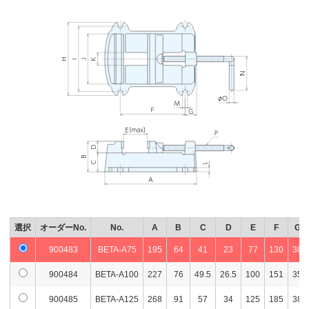
選択
オーダーNo.
No.
A
B
C
D
E
F
G
900483
BETA-A75
195
64
41
23
77
130
30
900484
BETA-A100
227
76
49.5
26.5
100
151
35
900485
BETA-A125
268
91
57
34
125
185
38