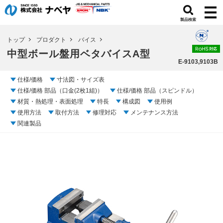
製品検索
トップ
プロダクト
バイス
中型ボール盤用ベタバイスA型
E-9103,9103B
仕様/価格
寸法図・サイズ表
仕様/価格 部品（口金(2枚1組)）
仕様/価格 部品（スピンドル）
材質・熱処理・表面処理
特長
構成図
使用例
使用方法
取付方法
修理対応
メンテナンス方法
関連製品