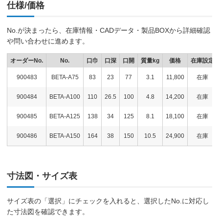
仕様/価格
No.が決まったら、在庫情報・CADデータ・製品BOXから詳細確認
や問い合わせに進めます。
オーダーNo.
No.
口巾
口深
口開
質量kg
価格
在庫設定
900483
BETA-A75
83
23
77
3.1
11,800
在庫
900484
BETA-A100
110
26.5
100
4.8
14,200
在庫
900485
BETA-A125
138
34
125
8.1
18,100
在庫
900486
BETA-A150
164
38
150
10.5
24,900
在庫
寸法図・サイズ表
サイズ表の「選択」にチェックを入れると、選択したNo.に対応し
た寸法図を確認できます。