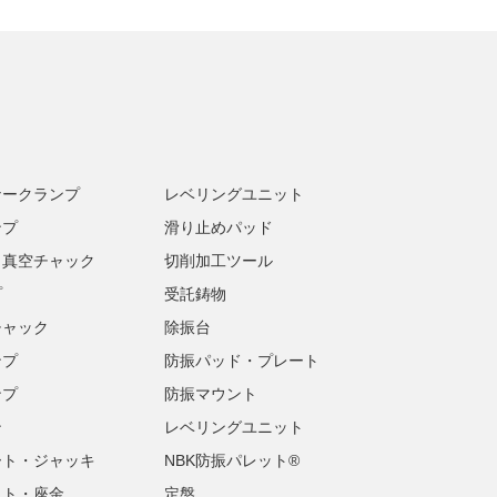
ナークランプ
レベリングユニット
ンプ
滑り止めパッド
・真空チャック
切削加工ツール
プ
受託鋳物
チャック
除振台
ンプ
防振パッド・プレート
ンプ
防振マウント
ン
レベリングユニット
ート・ジャッキ
NBK防振パレット®
ット・座金
定盤