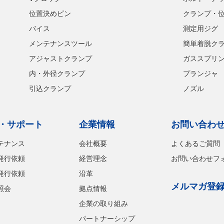
位置決めピン
クランプ・
バイス
測定用ジグ
メンテナンスツール
簡単着脱ク
アジャストクランプ
ガススプリ
内・外径クランプ
プランジャ
引込クランプ
ノズル
・サポート
企業情報
お問い合わ
テナンス
会社概要
よくあるご質問
発行依頼
経営理念
お問い合わせフ
発行依頼
沿革
メルマガ登
照会
拠点情報
企業の取り組み
パートナーシップ