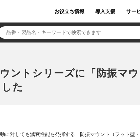
お役立ち
情報
導入
支援
サー
マウントシリーズに「防振マウ
ました
動に対しても減衰性能を発揮する「防振マウント（フット型・