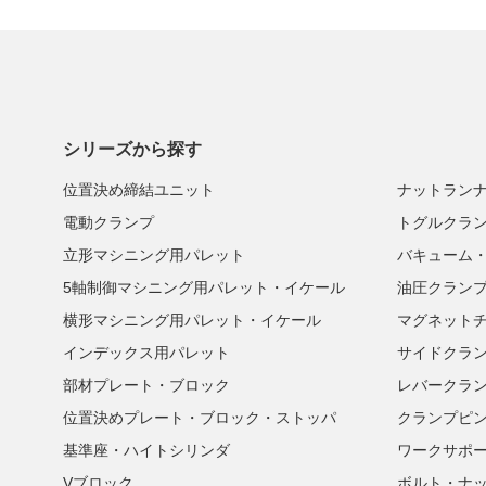
シリーズから探す
位置決め締結ユニット
ナットラン
電動クランプ
トグルクラ
立形マシニング用パレット
バキューム
5軸制御マシニング用パレット・イケール
油圧クラン
横形マシニング用パレット・イケール
マグネット
インデックス用パレット
サイドクラ
部材プレート・ブロック
レバークラ
位置決めプレート・ブロック・ストッパ
クランプピ
基準座・ハイトシリンダ
ワークサポ
Vブロック
ボルト・ナ