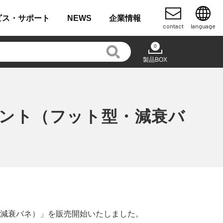
ビス・
サポート
NEWS
企業
情報
contact
language
0
製品BOX
ント（フット型・減衰バ
減衰バネ）」を販売開始いたしました。