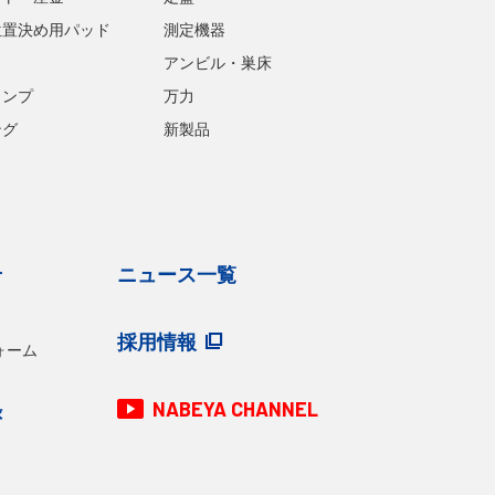
位置決め用パッド
測定機器
アンビル・巣床
ランプ
万力
ング
新製品
せ
ニュース一覧
採用情報
ォーム
NABEYA CHANNEL
録