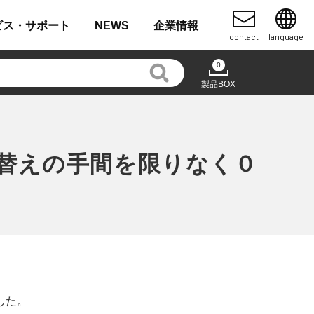
ビス・
サポート
NEWS
企業
情報
contact
language
0
製品BOX
替えの手間を限りなく０
した。