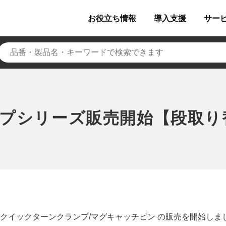
お役立ち
情報
導入
支援
サー
プシリーズ販売開始【段取り
クイックターンクランプ/マグキャッチピン の販売を開始しま