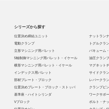
シリーズから探す
位置決め締結ユニット
ナットラン
電動クランプ
トグルクラ
立形マシニング用パレット
バキューム
5軸制御マシニング用パレット・イケール
油圧クラン
横形マシニング用パレット・イケール
マグネット
インデックス用パレット
サイドクラ
部材プレート・ブロック
レバークラ
位置決めプレート・ブロック・ストッパ
クランプピ
基準座・ハイトシリンダ
ワークサポ
Vブロック
ボルト・ナ
位置決めピン
クランプ・