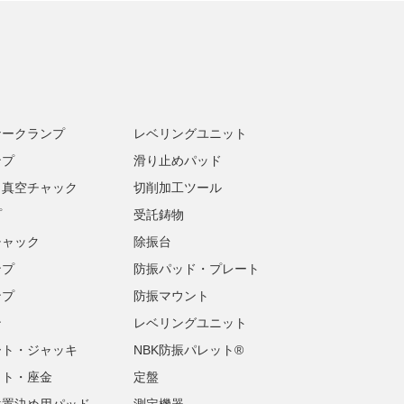
ナークランプ
レベリングユニット
ンプ
滑り止めパッド
・真空チャック
切削加工ツール
プ
受託鋳物
チャック
除振台
ンプ
防振パッド・プレート
ンプ
防振マウント
ン
レベリングユニット
ート・ジャッキ
NBK防振パレット®
ット・座金
定盤
位置決め用パッド
測定機器