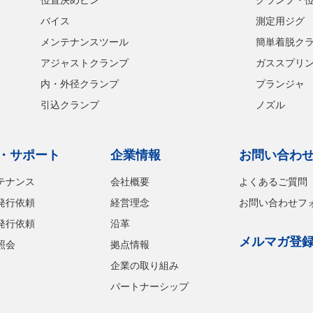
バイス
測定用ジグ
メンテナンスツール
簡単着脱ク
アジャストクランプ
ガススプリ
内・外径クランプ
プランジャ
引込クランプ
ノズル
・サポート
企業情報
お問い合わ
テナンス
会社概要
よくあるご質問
発行依頼
経営理念
お問い合わせフ
発行依頼
沿革
メルマガ登
照会
拠点情報
企業の取り組み
パートナーシップ