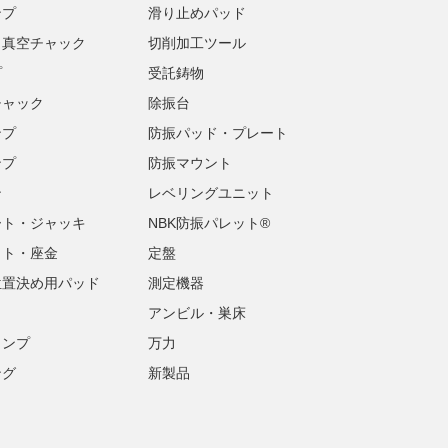
ンプ
滑り止めパッド
・真空チャック
切削加工ツール
プ
受託鋳物
チャック
除振台
ンプ
防振パッド・プレート
ンプ
防振マウント
ン
レベリングユニット
ート・ジャッキ
NBK防振パレット®
ット・座金
定盤
位置決め用パッド
測定機器
アンビル・巣床
ランプ
万力
ング
新製品