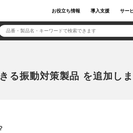
お役立ち
情報
導入
支援
サー
きる振動対策製品 を追加し
？