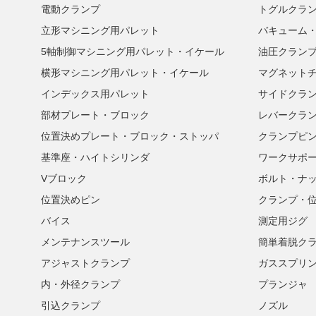
電動クランプ
トグルクラ
立形マシニング用パレット
バキューム
5軸制御マシニング用パレット・イケール
油圧クラン
横形マシニング用パレット・イケール
マグネット
インデックス用パレット
サイドクラ
部材プレート・ブロック
レバークラ
位置決めプレート・ブロック・ストッパ
クランプピ
基準座・ハイトシリンダ
ワークサポ
Vブロック
ボルト・ナ
位置決めピン
クランプ・
バイス
測定用ジグ
メンテナンスツール
簡単着脱ク
アジャストクランプ
ガススプリ
内・外径クランプ
プランジャ
引込クランプ
ノズル